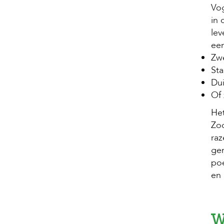
Vog
in 
lev
een
Zw
St
Du
Of 
Het
Zod
raz
gem
poe
en 
W