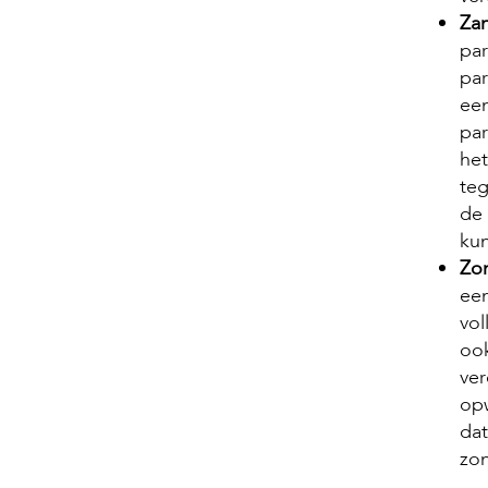
Za
par
par
een
par
het
teg
de
ku
Zo
een
vol
oo
ver
opw
dat
zon