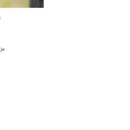
g
 je