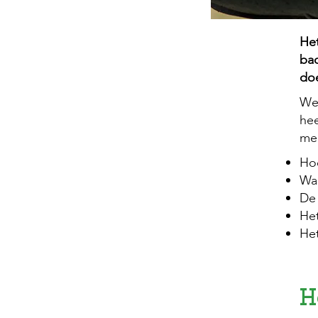
Het
bad
doe
We
hee
mee
Ho
Wa
De 
He
He
H