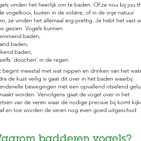
els vinden het heerlijk om te baden. Of ze nou bij jou t
de vogelkooi, buiten in de volière, of in de vrije natuur
en, ze vinden het allemaal erg prettig. Je hebt het vast w
s gezien. Vogels kunnen:
emmend baden;
aand baden;
ikend baden;
zelfs 'douchen' in de regen.
 begint meestal met wat nippen en drinken van het wate
ra de kust veilig is gaat dit over in het baden waarbij
endsnelle bewegingen met een opvallend ritselend gelu
aakt worden. Vervolgens gaat de vogel over in het
tsen van de veren waar de nodige precisie bij komt kij
af en toe worden de veren nog even goed uitgeschud.
aarom badderen vogels?