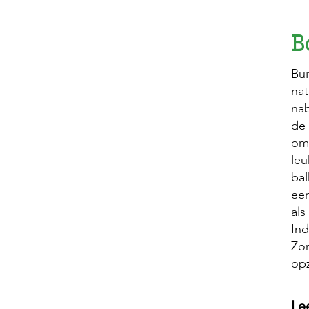
B
Bui
nat
nab
de 
om 
leu
bal
een
als
Ind
Zor
op
Le