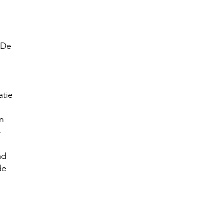
 De
atie
n
-
ad
de