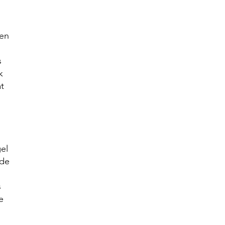
 en
s
k
t
gel
 de
s
e