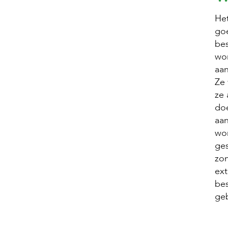
Het
goe
bes
wor
aa
Ze 
ze 
doe
aan
wor
ges
zo
ext
be
geb