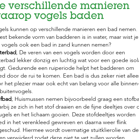
e verschillende manieren
aarop vogels baden
gels kunnen op verschillende manieren een bad nemen.
st bekende vorm van badderen is in water, maar wist je
t vogels ook een bad in zand kunnen nemen?
terbad
; De veren van een vogels worden door een
erbad lekker donzig en luchtig wat voor een goede isol
gt. Gedurende een ruiperiode helpt het badderen om
d door de rui te komen. Een bad is dus zeker niet allee
r het plezier maar ook echt van belang voor alle binnen
buitenvogels.
ofbad
; Huismussen nemen bijvoorbeeld graag een stofb
rbij ze zich in het stof draaien en de fijne deeltjes over 
ugels en het lichaam gooien. Deze stofdeeltjes worden
d in het verenkleed gewreven en daarna weer flink
geschud. Hiermee wordt overmatige stuitklierolie van de
en verwijderd zodat deze niet te vet zullen worden.