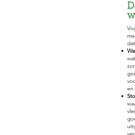
D
w
Vo
mee
da
Wa
wat
zor
goe
voo
en 
St
waa
vle
goe
uit
ver