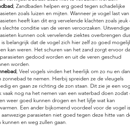
ndbad
; Zandbaden helpen erg goed tegen schadelijke
asieten zoals luizen en mijten. Wanneer je vogel last van
asieten heeft kan dit erg vervelende klachten zoals jeuk
 slechte conditie van de veren veroorzaken. Uitwendige
asieten kunnen ook vervelende ziektes overbrengen du
 is belangrijk dat de vogel zich hier zelf zo goed mogelij
en kan weren. Het schuren van het zand zorgt ervoor da
 parasieten gedood worden en uit de veren geschud
nnen worden.
nnebad
; Veel vogels vinden het heerlijk om zo nu en dan
 zonnebad te nemen. Hierbij spreiden ze de vleugels
ledig en gaan ze richting de zon staan. Dit zie je een vo
k vaak nog na het nemen van een waterbad doen zodat
en weer goed kunnen drogen en het lijfje wat kan
armen. Een ander bijkomend voordeel voor de vogel i
 aanwezige parasieten niet goed tegen deze hitte van d
 kunnen en weg zullen gaan.