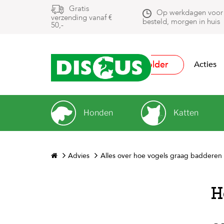
Gratis
Op werkdagen voor
verzending vanaf €
besteld, morgen in huis
50,-
Folder
Acties
Honden
Katten
Advies
Alles over hoe vogels graag badderen
H