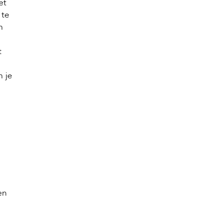
et
 te
n
s
t
 je
en