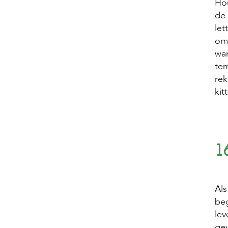
Hou
de 
let
om 
wan
tem
rek
kit
1
Als
beg
lev
gev