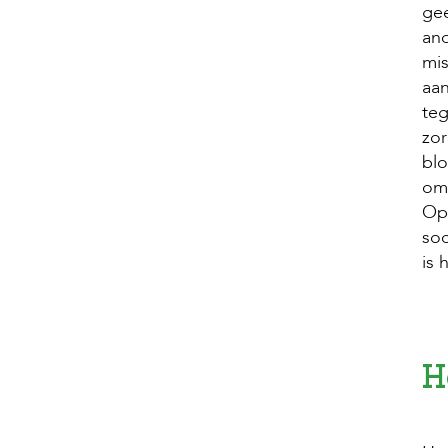
gee
and
mis
aan
teg
zor
blo
omd
Op 
soc
is 
H