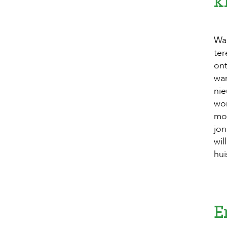
k
Wan
ter
ont
wan
ni
wor
mog
jon
wil
hu
E