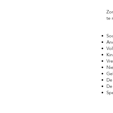
Zor
te 
So
An
Vo
Ki
Vr
Ni
Ge
D
De
Spe