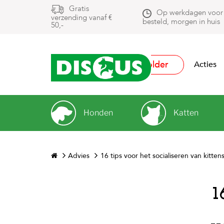
Gratis
Op werkdagen voor
verzending vanaf €
besteld, morgen in huis
50,-
Folder
Acties
Honden
Katten
Advies
16 tips voor het socialiseren van kitten
1