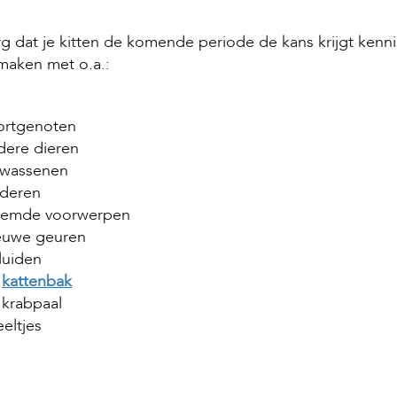
g dat je kitten de komende periode de kans krijgt kenni
maken met o.a.:
ortgenoten
dere dieren
lwassenen
nderen
eemde voorwerpen
euwe geuren
luiden
e
kattenbak
 krabpaal
eltjes