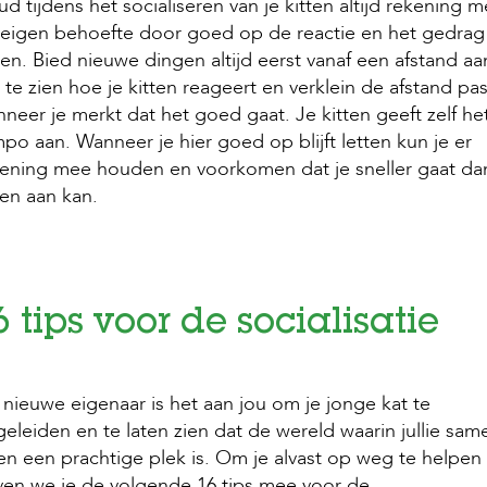
d tijdens het socialiseren van je kitten altijd rekening m
eigen behoefte door goed op de reactie en het gedrag
ten. Bied nieuwe dingen altijd eerst vanaf een afstand aa
te zien hoe je kitten reageert en verklein de afstand pa
neer je merkt dat het goed gaat. Je kitten geeft zelf he
po aan. Wanneer je hier goed op blijft letten kun je er
ening mee houden en voorkomen dat je sneller gaat dan
ten aan kan.
6 tips voor de socialisatie
 nieuwe eigenaar is het aan jou om je jonge kat te
eleiden en te laten zien dat de wereld waarin jullie sam
en een prachtige plek is. Om je alvast op weg te helpen
en we je de volgende 16 tips mee voor de