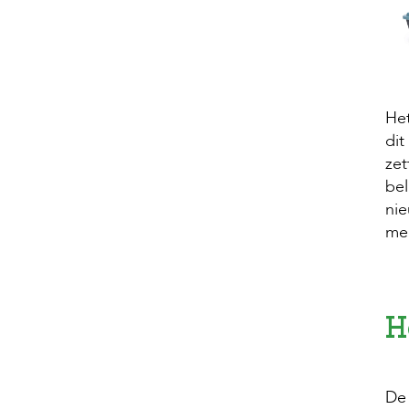
Het
dit
zet
bel
nie
mee
H
De 