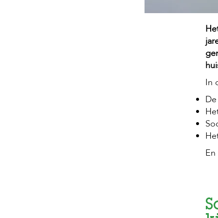
Het
jar
gen
hui
In 
De 
Het
Soc
Het
En 
S