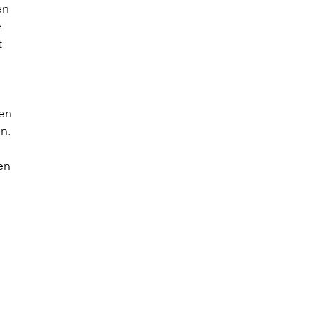
en
e
t
ven
n.
en