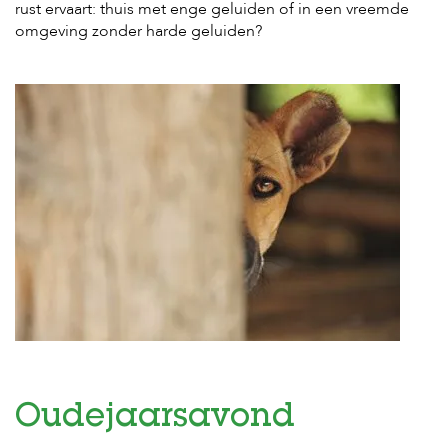
e
rust ervaart: thuis met enge geluiden of in een vreemde
l
omgeving zonder harde geluiden?
s
W
e
b
s
h
o
p
K
l
a
n
t
e
n
s
e
r
v
Oudejaarsavond
i