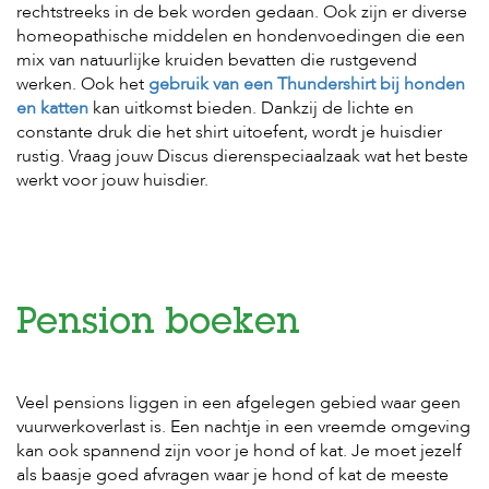
rechtstreeks in de bek worden gedaan. Ook zijn er diverse
s
homeopathische middelen en hondenvoedingen die een
s
e
mix van natuurlijke kruiden bevatten die rustgevend
n
werken. Ook het
gebruik van een Thundershirt bij honden
en katten
kan uitkomst bieden. Dankzij de lichte en
B
constante druk die het shirt uitoefent, wordt je huisdier
o
rustig. Vraag jouw Discus dierenspeciaalzaak wat het beste
e
r
werkt voor jouw huisdier.
d
e
r
i
j
B
Pension boeken
l
o
g
Veel pensions liggen in een afgelegen gebied waar geen
W
vuurwerkoverlast is. Een nachtje in een vreemde omgeving
i
kan ook spannend zijn voor je hond of kat. Je moet jezelf
n
als baasje goed afvragen waar je hond of kat de meeste
k