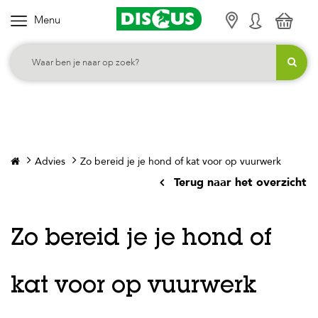
Menu
K
i
e
s
j
e
c
Advies
Zo bereid je je hond of kat voor op vuurwerk
a
Terug naar het overzicht
t
e
g
Zo bereid je je hond of
o
r
kat voor op vuurwerk
i
e