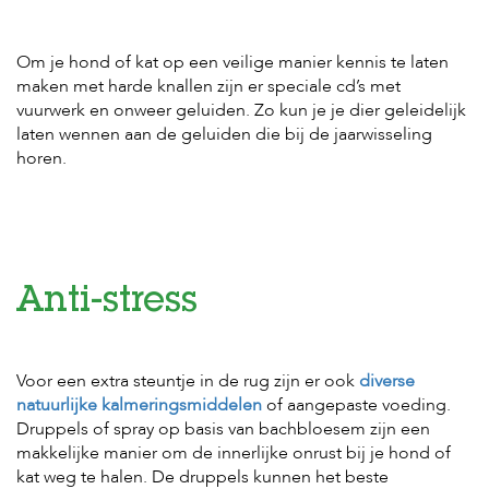
t
e
n
Om je hond of kat op een veilige manier kennis te laten
maken met harde knallen zijn er speciale cd’s met
K
n
vuurwerk en onweer geluiden. Zo kun je je dier geleidelijk
a
laten wennen aan de geluiden die bij de jaarwisseling
a
horen.
g
d
i
e
r
e
n
Anti-stress
V
o
g
Voor een extra steuntje in de rug zijn er ook
diverse
e
l
natuurlijke kalmeringsmiddelen
of aangepaste voeding.
s
Druppels of spray op basis van bachbloesem zijn een
makkelijke manier om de innerlijke onrust bij je hond of
V
kat weg te halen. De druppels kunnen het beste
i