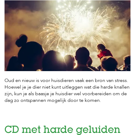
H
o
m
e
F
o
l
d
e
r
Oud en nieuw is voor huisdieren vaak een bron van stress.
H
o
Hoewel je je dier niet kunt uitleggen wat die harde knallen
n
zijn, kun je als baasje je huisdier wel voorbereiden om de
d
dag zo ontspannen mogelijk door te komen.
e
n
K
a
CD met harde geluiden
t