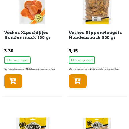
H
o
m
e
Voskes Kipschijfjes
Voskes Kippenvleugels
Hondensnack 100 gr
Hondensnack 500 gr
F
o
3,30
l
9,15
d
Op voorraad
Op voorraad
e
r
Op werkdagen voor 21:00 besteld, morgen in huis
Op werkdagen voor 21:00 besteld, morgen in huis
H
In winkelmandje
In winkelmandje
o
n
d
e
n
K
a
t