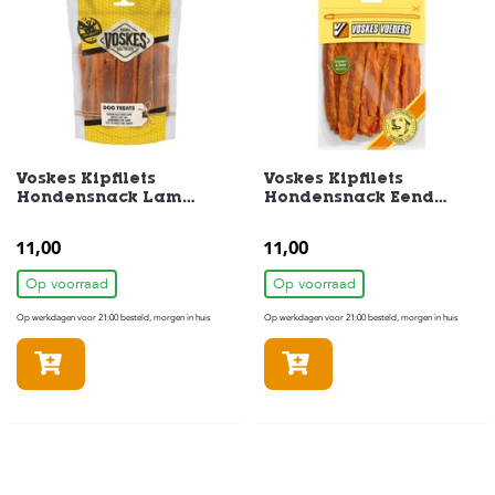
c
e
Voskes Kipfilets
Voskes Kipfilets
Hondensnack Lam
Hondensnack Eend
400gr
400gr
11,00
11,00
Op voorraad
Op voorraad
Op werkdagen voor 21:00 besteld, morgen in huis
Op werkdagen voor 21:00 besteld, morgen in huis
In winkelmandje
In winkelmandje