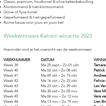
Classic, premium, houtkorrel & silica kattenbakvulling
Klontvormend & niet-klontvormend
Grove of fijne korrel
Geparfumeerd & niet-geparfumeerd
Ruime keuze voor jouw en jouw kat!
Weekwinnaars Katrein winactie 2023
Hieronder vind je het overzicht van de weekwinnaars:
WEEKNUMMER
DATUM
WINN
Week 39
Ma 25 sept – Zo 01 okt
Tamara
Week 40
Ma 02 okt – Zo 08 okt
Patrick
Week 41
Ma 09 okt – Zo 15 okt
Andrea
Week 42
Ma 16 okt – Zo 22 okt
Felicia
Week 43
Ma 23 okt – Zo 29 okt
Lex Ve
Week 44
Ma 30 okt – Zo 05 nov
Vera M
Week 45
Ma 06 nov – Zo 12 nov
Vera v
Week 46
Ma 13 nov – Zo 19 nov
Lian B