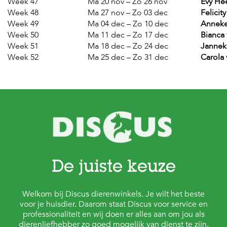
Week 47
Ma 20 nov – Zo 26 nov
Evy He
Week 48
Ma 27 nov – Zo 03 dec
Felici
Week 49
Ma 04 dec – Zo 10 dec
Anneke
Week 50
Ma 11 dec – Zo 17 dec
Bianca
Week 51
Ma 18 dec – Zo 24 dec
Janne
Week 52
Ma 25 dec – Zo 31 dec
Carola
De juiste keuze
Welkom bij Discus dierenwinkels. Je wilt het beste
voor je huisdier. Daarom staat Discus voor service en
professionaliteit en wij doen er alles aan om jou als
dierenliefhebber zo goed mogelijk van dienst te zijn.