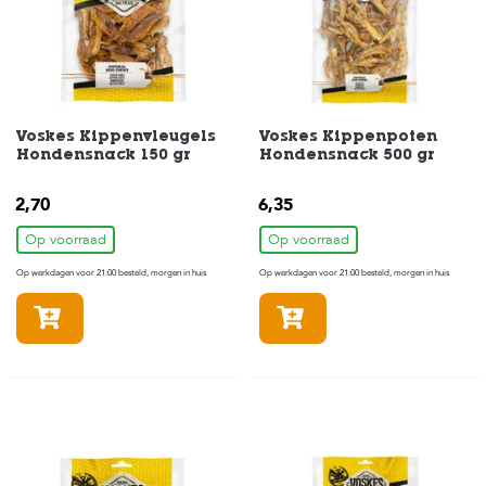
t
e
n
K
n
a
Voskes Kippenvleugels
Voskes Kippenpoten
a
Hondensnack 150 gr
Hondensnack 500 gr
g
d
i
2,70
6,35
e
Op voorraad
Op voorraad
r
e
Op werkdagen voor 21:00 besteld, morgen in huis
Op werkdagen voor 21:00 besteld, morgen in huis
n
In winkelmandje
In winkelmandje
V
o
g
e
l
s
V
i