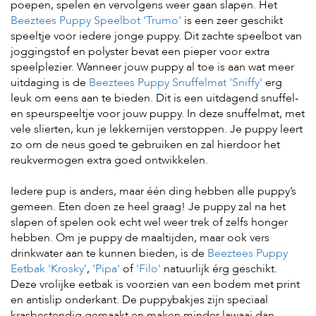
poepen, spelen en vervolgens weer gaan slapen. Het
Beeztees Puppy Speelbot 'Trumo'
is een zeer geschikt
speeltje voor iedere jonge puppy. Dit zachte speelbot van
joggingstof en polyster bevat een pieper voor extra
speelplezier. Wanneer jouw puppy al toe is aan wat meer
uitdaging is de
Beeztees Puppy Snuffelmat 'Sniffy'
erg
leuk om eens aan te bieden. Dit is een uitdagend snuffel-
en speurspeeltje voor jouw puppy. In deze snuffelmat, met
vele slierten, kun je lekkernijen verstoppen. Je puppy leert
zo om de neus goed te gebruiken en zal hierdoor het
reukvermogen extra goed ontwikkelen.
Iedere pup is anders, maar één ding hebben alle puppy’s
gemeen. Eten doen ze heel graag! Je puppy zal na het
slapen of spelen ook echt wel weer trek of zelfs honger
hebben. Om je puppy de maaltijden, maar ook vers
drinkwater aan te kunnen bieden, is de
Beeztees Puppy
Eetbak 'Krosky'
,
'Pipa'
of
'Filo'
natuurlijk érg geschikt.
Deze vrolijke eetbak is voorzien van een bodem met print
en antislip onderkant. De puppybakjes zijn speciaal
krasbestendig gemaakt en maken minder lawaai dan