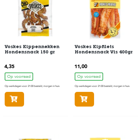
e
l
s
W
e
b
s
Voskes Kippennekken
Voskes Kipfilets
h
Hondensnack 150 gr
Hondensnack Vis 400gr
o
p
4,35
11,00
K
Op voorraad
Op voorraad
l
a
Op werkdagen voor 21:00 besteld, morgen in huis
Op werkdagen voor 21:00 besteld, morgen in huis
n
t
In winkelmandje
In winkelmandje
e
n
s
e
r
v
i