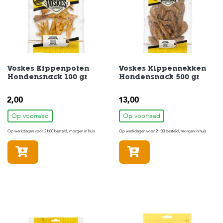
s
s
e
n
B
o
Voskes Kippenpoten
Voskes Kippennekken
e
Hondensnack 100 gr
Hondensnack 500 gr
r
d
e
2,00
13,00
r
i
Op voorraad
Op voorraad
j
Op werkdagen voor 21:00 besteld, morgen in huis
Op werkdagen voor 21:00 besteld, morgen in huis
B
In winkelmandje
In winkelmandje
l
o
g
W
i
n
k