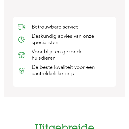
s
s
e
n
Betrouwbare service
B
Deskundig advies van onze
o
e
specialisten
r
Voor blije en gezonde
d
e
huisdieren
r
De beste kwaliteit voor een
i
j
aantrekkelijke prijs
B
l
o
g
W
i
n
k
Uitgebreide