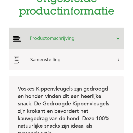
e
l
productinformatie
s
W
e
b
Productomschrijving
s
h
o
p
Samenstelling
K
l
a
n
Voskes Kippenvleugels zijn gedroogd
t
e
en honden vinden dit een heerlijke
n
snack. De Gedroogde Kippenvleugels
s
zijn krokant en bevordert het
e
r
kauwgedrag van de hond. Deze 100%
v
natuurlijke snacks zijn ideaal als
i