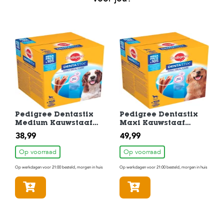
Pedigree Dentastix
Pedigree Dentastix
Medium Kauwstaaf
Maxi Kauwstaaf
Gebitsverzorgende
Gebitsverzorgende
38,99
49,99
Hondensnack 105
Hondensnack 105
Stuks
Stuks
Op voorraad
Op voorraad
Op werkdagen voor 21:00 besteld, morgen in huis
Op werkdagen voor 21:00 besteld, morgen in huis
In winkelmandje
In winkelmandje