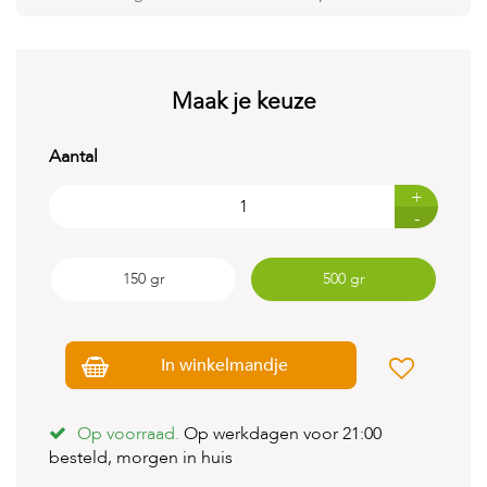
t
e
n
K
Maak je keuze
n
a
a
Aantal
g
d
+
i
-
e
r
e
150 gr
500 gr
n
V
o
g
In winkelmandje
e
l
s
Op voorraad.
Op werkdagen voor 21:00
besteld, morgen in huis
V
i