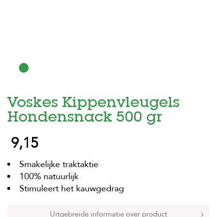
H
o
m
e
F
o
l
d
Voskes Kippenvleugels
e
r
Hondensnack 500 gr
H
9,15
o
n
d
Smakelijke traktaktie
e
n
100% natuurlijk
Stimuleert het kauwgedrag
K
a
t
Uitgebreide informatie over product