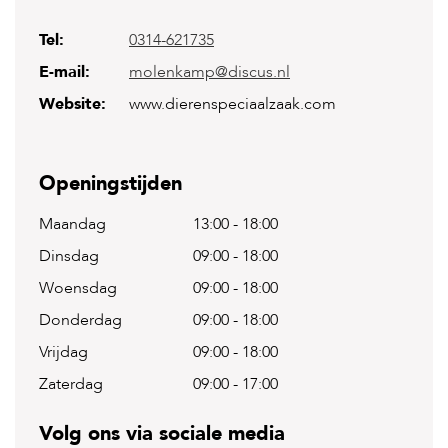
Tel:
0314-621735
H
o
E-mail:
molenkamp@discus.nl
m
e
Website:
www.dierenspeciaalzaak.com
F
o
l
Openingstijden
d
e
Maandag
13:00
-
18:00
r
Dinsdag
09:00
-
18:00
H
o
Woensdag
09:00
-
18:00
n
Donderdag
09:00
-
18:00
d
e
Vrijdag
09:00
-
18:00
n
Zaterdag
09:00
-
17:00
K
a
Volg ons via sociale media
t