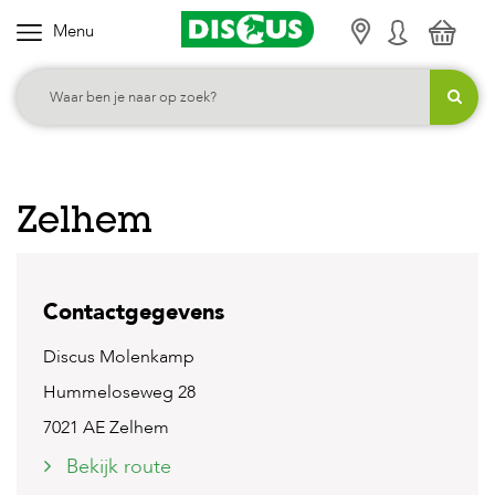
Menu
K
i
e
s
j
e
Zelhem
c
a
t
Contactgegevens
e
g
Discus Molenkamp
o
Hummeloseweg 28
r
7021 AE Zelhem
i
Bekijk route
e