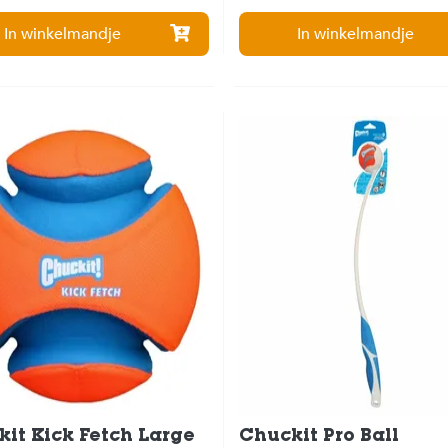
In winkelmandje
In winkelmandje
it Kick Fetch Large
Chuckit Pro Ball