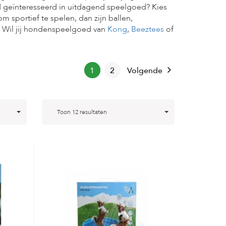
d geïnteresseerd in uitdagend speelgoed? Kies
om sportief te spelen, dan zijn ballen,
. Wil jij hondenspeelgoed van
Kong
,
Beeztees
of
1
2
Volgende
Toon 12 resultaten