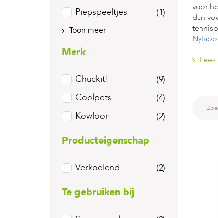
voor ho
Piepspeeltjes
(1)
dan voo
tennisb
Toon meer
Nylabo
Merk
Lees 
Chuckit!
(9)
Coolpets
(4)
Kowloon
(2)
Producteigenschap
Verkoelend
(2)
Te gebruiken bij