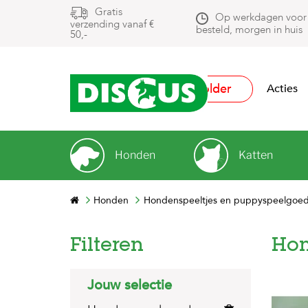
Gratis
Op werkdagen voor
verzending vanaf €
besteld, morgen in huis
50,-
Folder
Acties
Honden
Katten
Honden
Hondenspeeltjes en puppyspeelgoed
Filteren
Hon
Jouw selectie