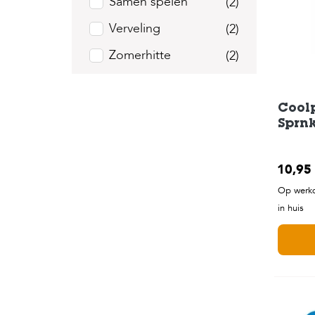
Samen spelen
(2)
Verveling
(2)
Zomerhitte
(2)
Coolp
Sprn
10,95
Op werkd
in huis