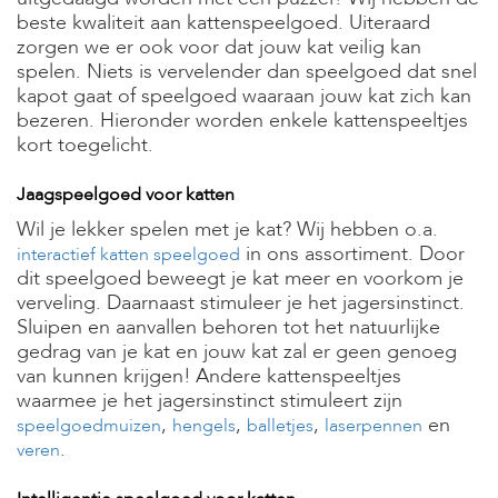
t
beste kwaliteit aan kattenspeelgoed. Uiteraard
e
n
zorgen we er ook voor dat jouw kat veilig kan
spelen. Niets is vervelender dan speelgoed dat snel
K
kapot gaat of speelgoed waaraan jouw kat zich kan
n
bezeren. Hieronder worden enkele kattenspeeltjes
a
kort toegelicht.
a
g
d
Jaagspeelgoed voor katten
i
Wil je lekker spelen met je kat? Wij hebben o.a.
e
r
in ons assortiment. Door
interactief katten speelgoed
e
dit speelgoed beweegt je kat meer en voorkom je
n
verveling. Daarnaast stimuleer je het jagersinstinct.
Sluipen en aanvallen behoren tot het natuurlijke
V
gedrag van je kat en jouw kat zal er geen genoeg
o
g
van kunnen krijgen!
Andere kattenspeeltjes
e
waarmee je het jagersinstinct stimuleert zijn
l
,
,
,
en
speelgoedmuizen
hengels
balletjes
laserpennen
s
.
veren
V
i