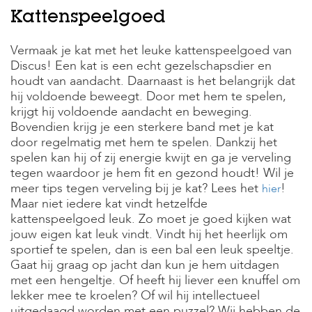
Kattenspeelgoed
H
o
Vermaak je kat met het leuke kattenspeelgoed van
m
Discus! Een kat is een echt gezelschapsdier en
e
houdt van aandacht. Daarnaast is het belangrijk dat
hij voldoende beweegt. Door met hem te spelen,
F
o
krijgt hij voldoende aandacht en beweging.
l
Bovendien krijg je een sterkere band met je kat
d
door regelmatig met hem te spelen. Dankzij het
e
spelen kan hij of zij energie kwijt en ga je verveling
r
tegen waardoor je hem fit en gezond houdt! Wil je
meer tips tegen verveling bij je kat? Lees het
!
H
hier
o
Maar niet iedere kat vindt hetzelfde
n
kattenspeelgoed leuk. Zo moet je goed kijken wat
d
jouw eigen kat leuk vindt. Vindt hij het heerlijk om
e
sportief te spelen, dan is een bal een leuk speeltje.
n
Gaat hij graag op jacht dan kun je hem uitdagen
K
met een hengeltje. Of heeft hij liever een knuffel om
a
lekker mee te kroelen? Of wil hij intellectueel
t
uitgedaagd worden met een puzzel? Wij hebben de