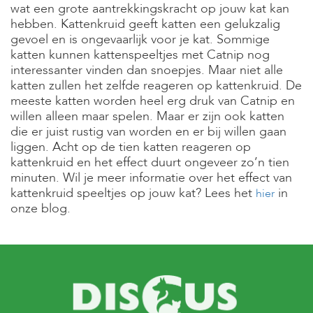
e
wat een grote aantrekkingskracht op jouw kat kan
l
hebben. Kattenkruid geeft katten een gelukzalig
s
gevoel en is ongevaarlijk voor je kat. Sommige
katten kunnen kattenspeeltjes met Catnip nog
W
interessanter vinden dan snoepjes. Maar niet alle
e
b
katten zullen het zelfde reageren op kattenkruid. De
s
meeste katten worden heel erg druk van Catnip en
h
willen alleen maar spelen. Maar er zijn ook katten
o
die er juist rustig van worden en er bij willen gaan
p
liggen. Acht op de tien katten reageren op
K
kattenkruid en het effect duurt ongeveer zo’n tien
l
minuten. Wil je meer informatie over het effect van
a
kattenkruid speeltjes op jouw kat? Lees het
in
hier
n
onze blog.
t
e
n
s
e
r
v
i