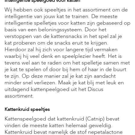
Intelligentie speelgoed voor katten
s
Wij hebben ook speeltjes in het assortiment om de
s
e
intelligentie van jouw kat te trainen. De meeste
n
intelligentie spelletjes voor katten zijn gebaseerd op
basis van een beloningssysteem. Door het
B
verstoppen van de kattensnacks in het spel zal je
o
kat proberen om de snacks eruit te krijgen.
e
r
Hierdoor zal hij zich voor langere tijd vermaken
d
waarbij hij veel denk en speelplezier heeft. Het is
e
tevens wel aan te raden om het spelletje samen met
r
je kat te spelen of door bij hem of haar in de buurt
i
te zijn. Op deze manier zal je kat zijn aandacht
j
minder snel verliezen. Maak je kat blij met leuk en
B
uitdagend kattenpeelgoed uit het Discus
l
assortiment.
o
g
Kattenkruid speeltjes
W
Kattenspeelgoed dat kattenkruid (Catnip) bevat
i
vinden de meeste katten helemaal geweldig.
n
Kattenkruid bevat namelijk de stof nepetalactone
k