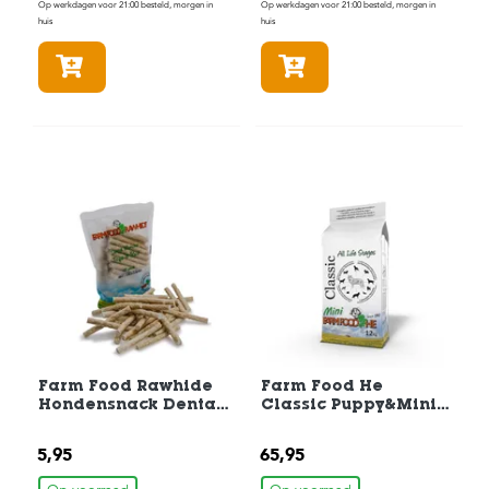
t
Op werkdagen voor 21:00 besteld, morgen in
Op werkdagen voor 21:00 besteld, morgen in
e
huis
huis
n
In winkelmandje
In winkelmandje
K
n
a
a
g
d
i
e
r
e
n
V
o
g
e
Farm Food Rawhide
Farm Food He
l
Hondensnack Dental
Classic Puppy&Mini
s
Munchie Pens 35st
Hondenvoer 12 kg
5,95
65,95
V
i