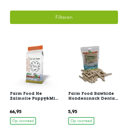
H
Filteren
o
m
e
F
o
l
d
e
r
H
o
n
d
Farm Food He
Farm Food Rawhide
e
Zalmolie Puppy&Mini
Hondensnack Dental
n
Hondenvoer 12 kg
Munchie Hart 35st
66,95
5,95
K
a
Op voorraad
Op voorraad
t