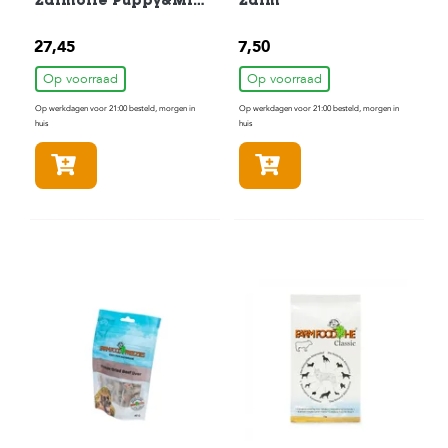
Zalmolie Puppy&Mini
Zalm
Hondenvoer 4 kg
27,45
7,50
Op voorraad
Op voorraad
Op werkdagen voor 21:00 besteld, morgen in
Op werkdagen voor 21:00 besteld, morgen in
huis
huis
In winkelmandje
In winkelmandje