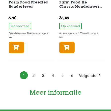
Farm Food Freezies
Farm Food He
Runderlever
Classic Hondenvoer
4 kg
6,10
26,45
Op voorraad
Op voorraad
Op werkdagen voor 21:00 besteld, morgen in
Op werkdagen voor 21:00 besteld, morgen in
huis
huis
In winkelmandje
In winkelmandje
1
2
3
4
5
6
Volgende
Meer informatie