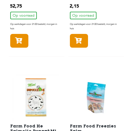
c
e
52,75
2,15
Op voorraad
Op voorraad
Op werkdagen voor 21:00 besteld, morgen in
Op werkdagen voor 21:00 besteld, morgen in
huis
huis
In winkelmandje
In winkelmandje
Farm Food He
Farm Food Freezies