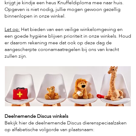
t
krijgt je kindje een heus Knuffeldiploma mee naar huis.
e
Opgeven is niet nodig, jullie mogen gewoon gezellig
n
binnenlopen in onze winkel.
K
Let op:
Het bieden van een veilige winkelomgeving en
n
a
een goede hygiëne blijven prioriteit in onze winkels. Houd
a
er daarom rekening mee dat ook op deze dag de
g
aangescherpte coronamaatregelen bij ons van kracht
d
zullen zijn.
i
e
r
e
n
V
o
g
e
l
Deelnemende Discus winkels
s
Bekijk hier de deelnemende Discus dierenspeciaalzaken
op alfabetische volgorde van plaatsnaam:
V
i