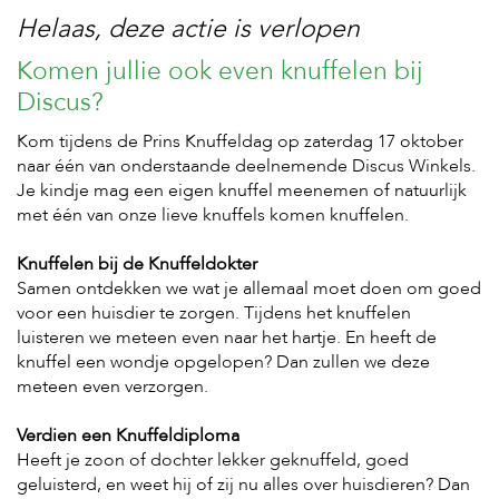
Helaas, deze actie is verlopen
H
Komen jullie ook even knuffelen bij
o
m
Discus?
e
Kom tijdens de Prins Knuffeldag op zaterdag 17 oktober
F
naar één van onderstaande deelnemende Discus Winkels.
o
Je kindje mag een eigen knuffel meenemen of natuurlijk
l
met één van onze lieve knuffels komen knuffelen.
d
e
r
Knuffelen bij de Knuffeldokter
Samen ontdekken we wat je allemaal moet doen om goed
H
voor een huisdier te zorgen. Tijdens het knuffelen
o
luisteren we meteen even naar het hartje. En heeft de
n
d
knuffel een wondje opgelopen? Dan zullen we deze
e
meteen even verzorgen.
n
Verdien een Knuffeldiploma
K
Heeft je zoon of dochter lekker geknuffeld, goed
a
t
geluisterd, en weet hij of zij nu alles over huisdieren? Dan