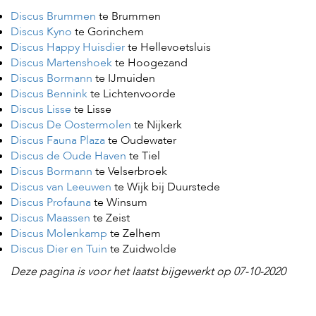
s
Discus Brummen
te Brummen
s
Discus Kyno
te Gorinchem
e
Discus Happy Huisdier
te Hellevoetsluis
n
Discus Martenshoek
te Hoogezand
B
Discus Bormann
te IJmuiden
o
Discus Bennink
te Lichtenvoorde
e
Discus Lisse
te Lisse
r
Discus De Oostermolen
te Nijkerk
d
e
Discus Fauna Plaza
te Oudewater
r
Discus de Oude Haven
te Tiel
i
Discus Bormann
te Velserbroek
j
Discus van Leeuwen
te Wijk bij Duurstede
Discus Profauna
te Winsum
B
Discus Maassen
te Zeist
l
o
Discus Molenkamp
te Zelhem
g
Discus Dier en Tuin
te Zuidwolde
W
Deze pagina is voor het laatst bijgewerkt op 07-10-2020
i
n
k