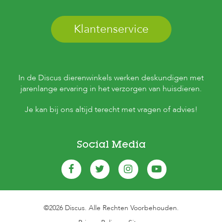
c
e
Klantenservice
In de Discus dierenwinkels werken deskundigen met
jarenlange ervaring in het verzorgen van huisdieren.
Je kan bij ons altijd terecht met vragen of advies!
Social Media
©2026 Discus. Alle Rechten Voorbehouden.