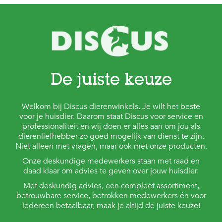
e
l
s
W
e
b
s
h
De juiste keuze
o
p
Welkom bij Discus dierenwinkels. Je wilt het beste
K
voor je huisdier. Daarom staat Discus voor service en
l
professionaliteit en wij doen er alles aan om jou als
a
dierenliefhebber zo goed mogelijk van dienst te zijn.
n
Niet alleen met vragen, maar ook met onze producten.
t
e
Onze deskundige medewerkers staan met raad en
n
daad klaar om advies te geven over jouw huisdier.
s
e
Met deskundig advies, een compleet assortiment,
r
betrouwbare service, betrokken medewerkers én voor
v
iedereen betaalbaar, maak je altijd de juiste keuze!
i