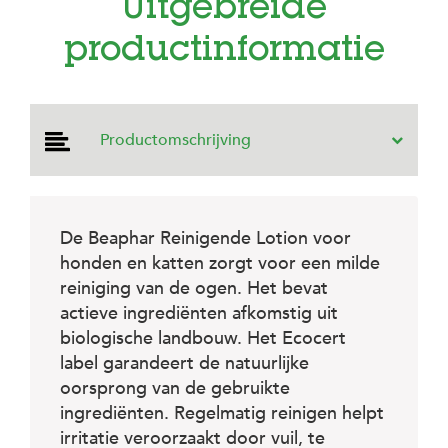
Uitgebreide
e
l
s
productinformatie
W
e
b
s
Productomschrijving
h
o
p
K
De Beaphar Reinigende Lotion voor
l
honden en katten zorgt voor een milde
a
n
reiniging van de ogen. Het bevat
t
actieve ingrediënten afkomstig uit
e
biologische landbouw. Het Ecocert
n
s
label garandeert de natuurlijke
e
oorsprong van de gebruikte
r
v
ingrediënten. Regelmatig reinigen helpt
i
irritatie veroorzaakt door vuil, te