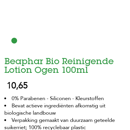
H
o
m
e
F
o
l
d
Beaphar Bio Reinigende
e
r
Lotion Ogen 100ml
H
10,65
o
n
d
0% Parabenen - Siliconen - Kleurstoffen
e
n
Bevat actieve ingrediënten afkomstig uit
biologische landbouw
K
Verpakking gemaakt van duurzaam geteelde
a
t
suikerriet; 100% recyclebaar plastic