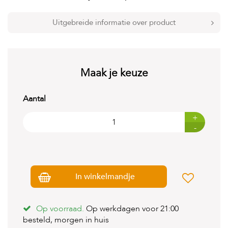
t
e
n
Uitgebreide informatie over product
K
n
a
a
Maak je keuze
g
d
i
Aantal
e
r
+
e
-
n
V
o
g
In winkelmandje
e
l
s
Op voorraad.
Op werkdagen voor 21:00
V
besteld, morgen in huis
i