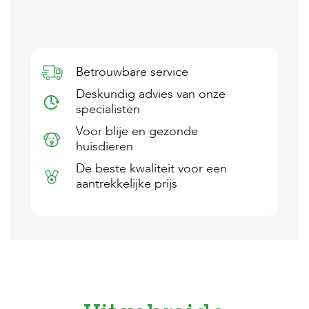
s
s
e
n
Betrouwbare service
B
o
Deskundig advies van onze
e
specialisten
r
d
Voor blije en gezonde
e
huisdieren
r
i
De beste kwaliteit voor een
j
aantrekkelijke prijs
B
l
o
g
W
i
n
k