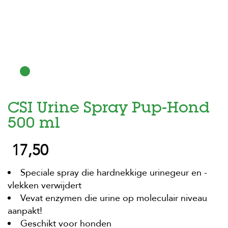
H
o
m
e
F
o
l
d
CSI Urine Spray Pup-Hond
e
r
500 ml
H
17,50
o
n
d
Speciale spray die hardnekkige urinegeur en -
e
n
vlekken verwijdert
Vevat enzymen die urine op moleculair niveau
K
aanpakt!
a
t
Geschikt voor honden