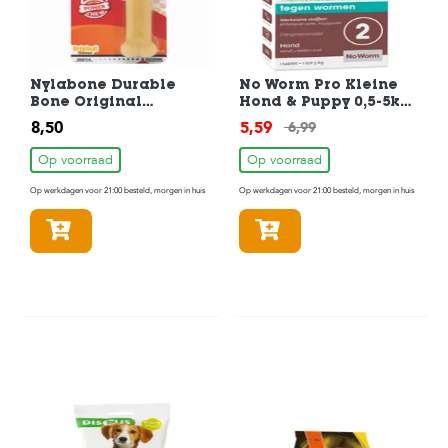
Nylabone Durable
No Worm Pro Kleine
Bone Original
Hond & Puppy 0,5-5kg
Hondenkluif
2 Tabletten
8,50
5,59
6,99
Hondenspeelgoed tot
11kg
Op voorraad
Op voorraad
Op werkdagen voor 21:00 besteld, morgen in huis
Op werkdagen voor 21:00 besteld, morgen in huis
In winkelmandje
In winkelmandje