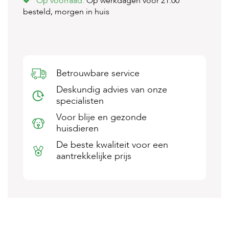
Op voorraad.
Op werkdagen voor 21:00
s
besteld, morgen in huis
s
e
n
B
o
Betrouwbare service
e
r
Deskundig advies van onze
d
specialisten
e
r
Voor blije en gezonde
i
huisdieren
j
De beste kwaliteit voor een
B
aantrekkelijke prijs
l
o
g
W
i
n
k