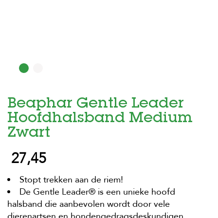
H
o
m
e
F
o
l
d
Beaphar Gentle Leader
e
r
Hoofdhalsband Medium
H
Zwart
o
n
27,45
d
e
n
Stopt trekken aan de riem!
De Gentle Leader® is een unieke hoofd
K
a
halsband die aanbevolen wordt door vele
t
dierenartsen en hondengedragsdeskundigen.