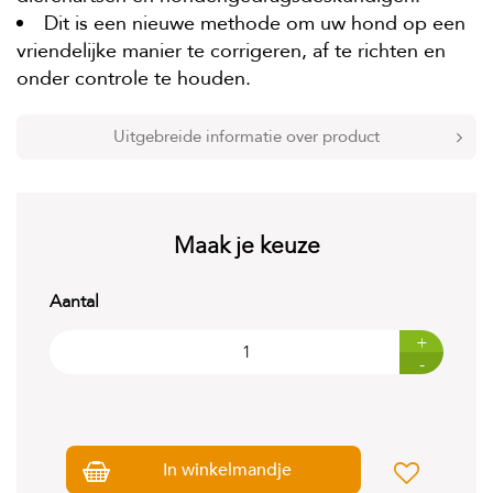
t
Dit is een nieuwe methode om uw hond op een
e
n
vriendelijke manier te corrigeren, af te richten en
onder controle te houden.
K
n
a
Uitgebreide informatie over product
a
g
d
i
e
Maak je keuze
r
e
n
Aantal
V
+
o
-
g
e
l
s
In winkelmandje
V
i