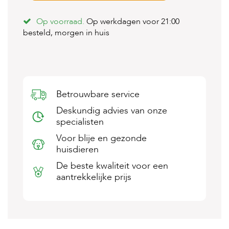
s
s
Op voorraad.
Op werkdagen voor 21:00
e
besteld, morgen in huis
n
B
o
e
r
d
Betrouwbare service
e
Deskundig advies van onze
r
i
specialisten
j
Voor blije en gezonde
huisdieren
B
l
De beste kwaliteit voor een
o
aantrekkelijke prijs
g
W
i
n
k