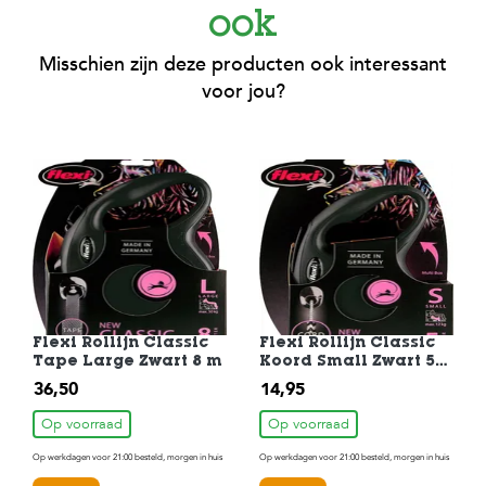
ook
Misschien zijn deze producten ook interessant
voor jou?
Flexi Rollijn Classic
Flexi Rollijn Classic
Tape Large Zwart 8 m
Koord Small Zwart 5
m
36,50
14,95
Op voorraad
Op voorraad
Op werkdagen voor 21:00 besteld, morgen in huis
Op werkdagen voor 21:00 besteld, morgen in huis