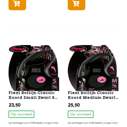
In winkelmandje
In winkelmandje
Flexi Rollijn Classic
Flexi Rollijn Classic
Koord Small Zwart 8
Koord Medium Zwart
m
8 m
23,50
25,50
Op voorraad
Op voorraad
Op werkdagen voor 21:00 besteld, morgen in huis
Op werkdagen voor 21:00 besteld, morgen in huis