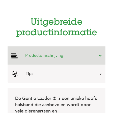
e
l
s
W
Uitgebreide
e
b
productinformatie
s
h
o
p
Productomschrijving
K
l
a
n
Tips
t
e
n
s
e
De Gentle Leader ® is een unieke hoofd
r
v
halsband die aanbevolen wordt door
i
vele dierenartsen en