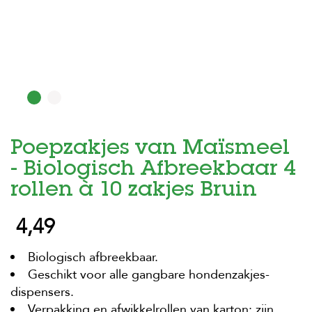
H
o
m
e
F
o
l
d
Poepzakjes van Maïsmeel
e
r
- Biologisch Afbreekbaar 4
H
rollen à 10 zakjes Bruin
o
n
4,49
d
e
n
Biologisch afbreekbaar.
Geschikt voor alle gangbare hondenzakjes-
K
a
dispensers.
t
Verpakking en afwikkelrollen van karton: zijn