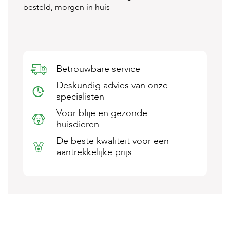
besteld, morgen in huis
s
s
e
n
B
o
Betrouwbare service
e
r
Deskundig advies van onze
d
specialisten
e
r
Voor blije en gezonde
i
huisdieren
j
De beste kwaliteit voor een
B
aantrekkelijke prijs
l
o
g
W
i
n
k