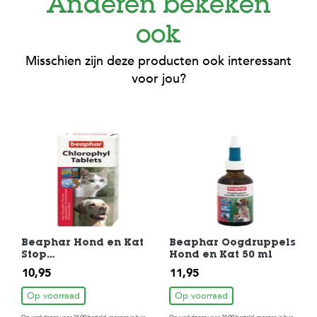
Anderen bekeken
ook
Misschien zijn deze producten ook interessant
voor jou?
Beaphar Hond en Kat
Beaphar Oogdruppels
Stop
Hond en Kat 50 ml
Chlorophyltabletten
10,95
11,95
30 st
Op voorraad
Op voorraad