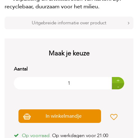
t
recyclebaar, duurzaam voor het milieu.
e
n
Uitgebreide informatie over product
K
n
a
a
g
d
Maak je keuze
i
e
r
Aantal
e
n
+
-
V
o
g
e
l
In winkelmandje
s
V
Op voorraad.
Op werkdagen voor 21:00
i