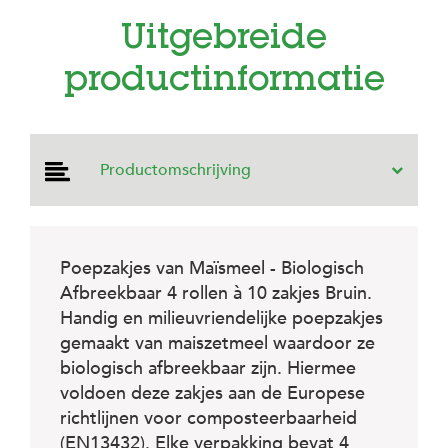
e
l
Uitgebreide
s
productinformatie
W
e
b
s
h
Productomschrijving
o
p
K
l
a
Poepzakjes van Maïsmeel - Biologisch
n
Afbreekbaar 4 rollen à 10 zakjes Bruin.
t
Handig en milieuvriendelijke poepzakjes
e
n
gemaakt van maiszetmeel waardoor ze
s
biologisch afbreekbaar zijn. Hiermee
e
voldoen deze zakjes aan de Europese
r
v
richtlijnen voor composteerbaarheid
i
(EN13432). Elke verpakking bevat 4