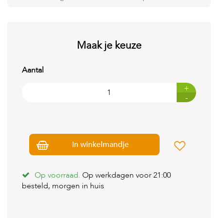
t
e
n
K
Maak je keuze
n
a
a
Aantal
g
d
+
i
-
e
r
e
n
In winkelmandje
V
o
g
e
Op voorraad.
Op werkdagen voor 21:00
l
besteld, morgen in huis
s
V
i