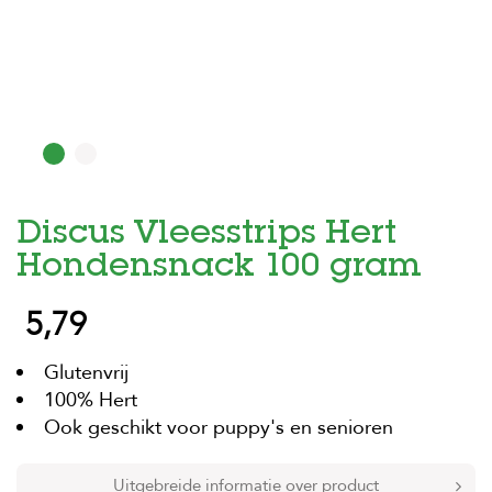
H
o
m
e
F
o
l
d
Discus Vleesstrips Hert
e
r
Hondensnack 100 gram
H
5,79
o
n
d
Glutenvrij
e
n
100% Hert
Ook geschikt voor puppy's en senioren
K
a
t
Uitgebreide informatie over product