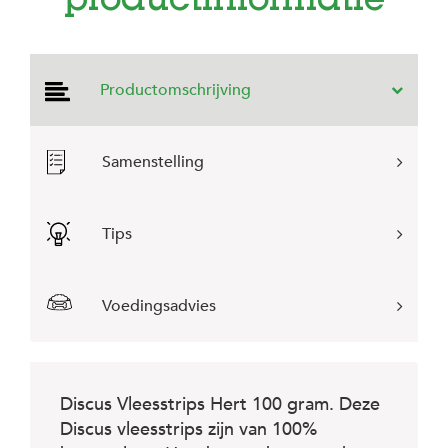
productinformatie
e
l
s
W
Productomschrijving
e
b
s
h
Samenstelling
o
p
K
Tips
l
a
n
t
Voedingsadvies
e
n
s
e
r
Discus Vleesstrips Hert 100 gram. Deze
v
Discus vleesstrips zijn van 100%
i