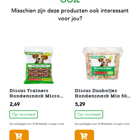
ook
Misschien zijn deze producten ook interessant
voor jou?
Discus Trainers
Discus Duobotjes
Hondensnack Micro
Hondensnack Mix 500
Mix 200 gram
gr
2,69
5,29
Op voorraad
Op voorraad
Op werkdagen voor 21:00 besteld, morgen in huis
Op werkdagen voor 21:00 besteld, morgen in huis
In winkelmandje
In winkelmandje