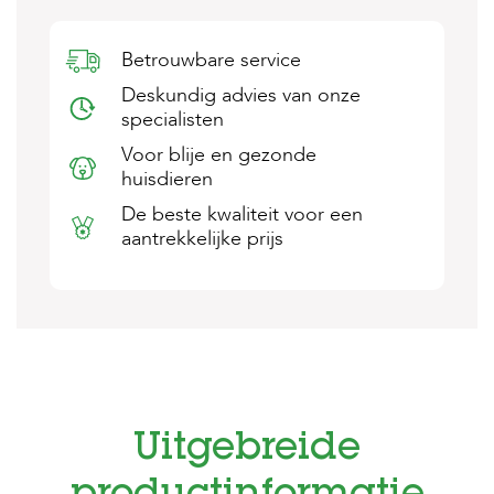
s
s
e
Betrouwbare service
n
Deskundig advies van onze
specialisten
B
o
Voor blije en gezonde
e
huisdieren
r
d
De beste kwaliteit voor een
e
aantrekkelijke prijs
r
i
j
B
l
o
g
W
Uitgebreide
i
n
k