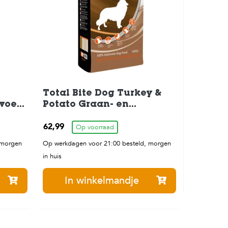
Total Bite Dog Turkey &
voer
Potato Graan- en
Glutenvrij Hondenvoer 12
62,99
kg
Op voorraad
 morgen
Op werkdagen voor 21:00 besteld, morgen
in huis
In winkelmandje