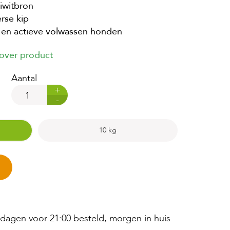
eiwitbron
rse kip
 en actieve volwassen honden
 over product
Aantal
+
-
10 kg
agen voor 21:00 besteld, morgen in huis