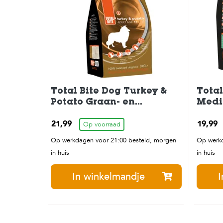
Total Bite Dog Turkey &
Total
Potato Graan- en
Medi
Glutenvrij Hondenvoer 3
Hond
21,99
19,99
kg
Op voorraad
Op werkdagen voor 21:00 besteld, morgen
Op werkd
in huis
in huis
In winkelmandje
I