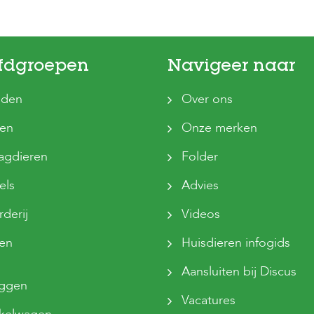
fdgroepen
Navigeer naar
den
Over ons
ten
Onze merken
agdieren
Folder
els
Advies
derij
Videos
sen
Huisdieren infogids
Aansluiten bij Discus
oggen
Vacatures