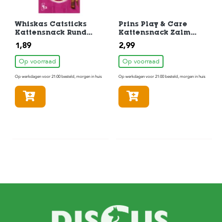
Whiskas Catsticks
Prins Play & Care
Kattensnack Rund
Kattensnack Zalm
18gr
75gr
1,89
2,99
Op voorraad
Op voorraad
Op werkdagen voor 21:00 besteld, morgen in huis
Op werkdagen voor 21:00 besteld, morgen in huis
In winkelmandje
In winkelmandje