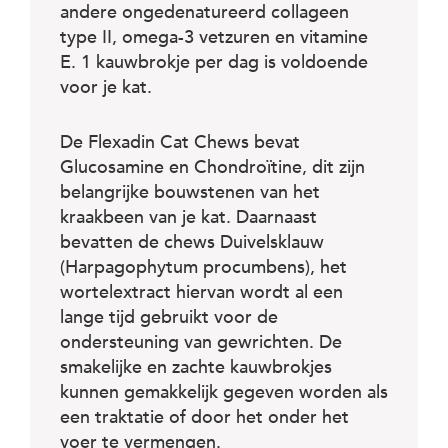
c
andere ongedenatureerd collageen
e
type II, omega-3 vetzuren en vitamine
E. 1 kauwbrokje per dag is voldoende
voor je kat.
De Flexadin Cat Chews bevat
Glucosamine en Chondroïtine, dit zijn
belangrijke bouwstenen van het
kraakbeen van je kat. Daarnaast
bevatten de chews Duivelsklauw
(Harpagophytum procumbens), het
wortelextract hiervan wordt al een
lange tijd gebruikt voor de
ondersteuning van gewrichten. De
smakelijke en zachte kauwbrokjes
kunnen gemakkelijk gegeven worden als
een traktatie of door het onder het
voer te vermengen.