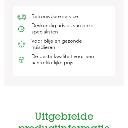
s
s
e
Betrouwbare service
n
Deskundig advies van onze
B
specialisten
o
Voor blije en gezonde
e
r
huisdieren
d
De beste kwaliteit voor een
e
r
aantrekkelijke prijs
i
j
B
l
o
g
W
i
Uitgebreide
n
k