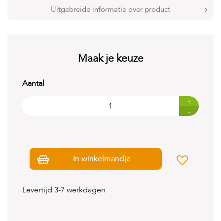
t
Uitgebreide informatie over product
e
n
K
n
Maak je keuze
a
a
g
Aantal
d
i
e
+
r
-
e
n
V
o
In winkelmandje
g
e
l
Levertijd 3-7 werkdagen
s
V
i