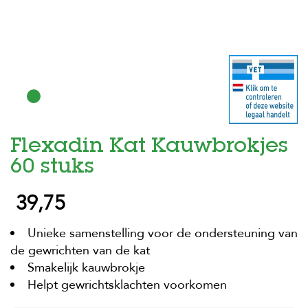
H
o
m
e
F
o
l
d
Flexadin Kat Kauwbrokjes
e
r
60 stuks
H
39,75
o
n
d
Unieke samenstelling voor de ondersteuning van
e
n
de gewrichten van de kat
Smakelijk kauwbrokje
K
Helpt gewrichtsklachten voorkomen
a
t