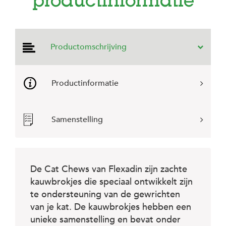
productinformatie
e
l
s
W
Productomschrijving
e
b
s
h
Productinformatie
o
p
K
Samenstelling
l
a
n
t
e
De Cat Chews van Flexadin zijn zachte
n
s
kauwbrokjes die speciaal ontwikkelt zijn
e
te ondersteuning van de gewrichten
r
van je kat. De kauwbrokjes hebben een
v
i
unieke samenstelling en bevat onder