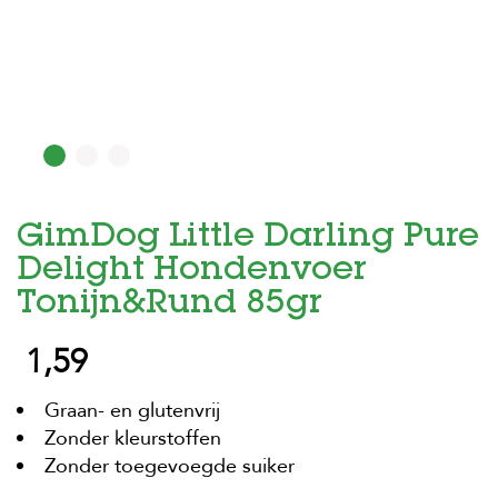
H
o
m
e
F
o
l
d
GimDog Little Darling Pure
e
r
Delight Hondenvoer
H
Tonijn&Rund 85gr
o
n
1,59
d
e
n
Graan- en glutenvrij
Zonder kleurstoffen
K
a
Zonder toegevoegde suiker
t