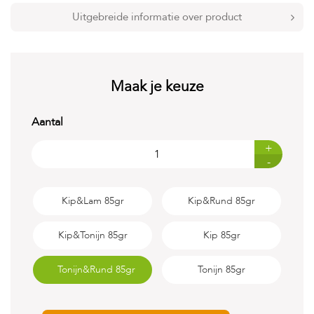
t
e
Uitgebreide informatie over product
n
K
n
a
Maak je keuze
a
g
d
Aantal
i
e
+
r
-
e
n
Kip&Lam 85gr
Kip&Rund 85gr
V
o
g
Kip&Tonijn 85gr
Kip 85gr
e
l
Tonijn&Rund 85gr
Tonijn 85gr
s
V
i