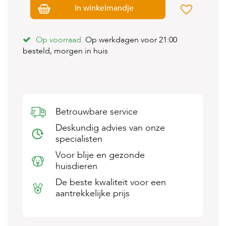
s
In winkelmandje
s
e
n
Op voorraad.
Op werkdagen voor 21:00
besteld, morgen in huis
B
o
e
r
d
e
r
Betrouwbare service
i
Deskundig advies van onze
j
specialisten
B
Voor blije en gezonde
l
o
huisdieren
g
De beste kwaliteit voor een
aantrekkelijke prijs
W
i
n
k