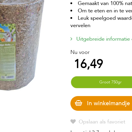
Gemaakt van 100% natu
Om te eten en in te v
Leuk speelgoed waardoo
vervelen
Uitgebreide informatie
Nu voor
16,49
Groot 750gr
In winkelmandje
Opslaan als favoriet