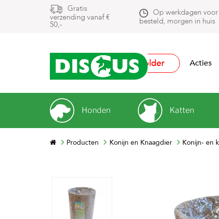
Gratis
Op werkdagen voor
verzending vanaf €
besteld, morgen in huis
50,-
Folder
Acties
Honden
Katten
Producten
Konijn en Knaagdier
Konijn- en 