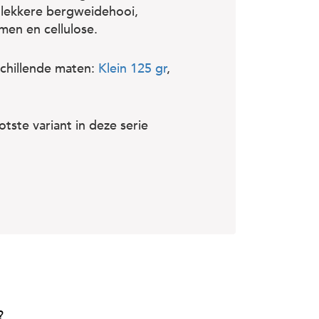
 lekkere bergweidehooi,
en en cellulose.
schillende maten:
Klein 125 gr
,
tste variant in deze serie
?