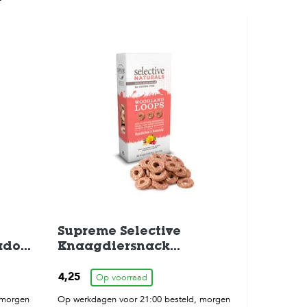
Supreme Selective
adow-
Knaagdiersnack
Woodland-Loops 80gr
4,25
Op voorraad
 morgen
Op werkdagen voor 21:00 besteld, morgen