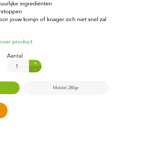
urlijke ingrediënten
erstoppen
r jouw konijn of knager zich niet snel zal
 over product
Aantal
+
-
Middel 280gr