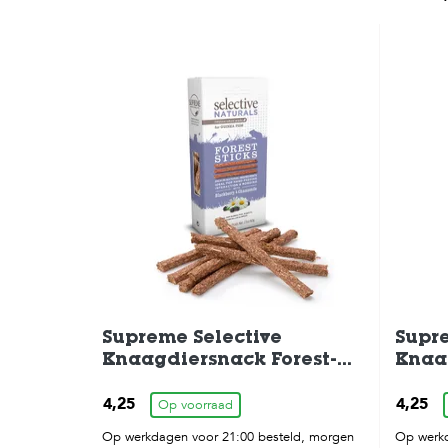
Supreme Selective
Supre
Knaagdiersnack Forest-
Knaa
Stick 60gr
Stick
4,25
4,25
Op voorraad
Op werkdagen voor 21:00 besteld, morgen
Op werkd