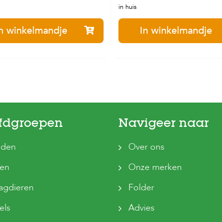
in huis
n winkelmandje
In winkelmandje
fdgroepen
Navigeer naar
den
Over ons
ten
Onze merken
agdieren
Folder
els
Advies