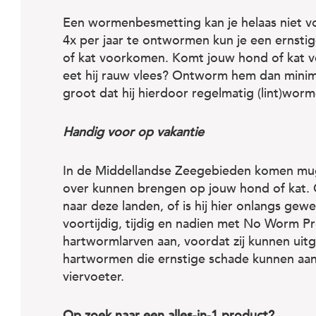
Een wormenbesmetting kan je helaas niet 
4x per jaar te ontwormen kun je een ernsti
of kat voorkomen. Komt jouw hond of kat ve
eet hij rauw vlees? Ontworm hem dan minimaa
groot dat hij hierdoor regelmatig (lint)worm
Handig voor op vakantie
In de Middellandse Zeegebieden komen mu
over kunnen brengen op jouw hond of kat.
naar deze landen, of is hij hier onlangs g
voortijdig, tijdig en nadien met No Worm P
hartwormlarven aan, voordat zij kunnen uit
hartwormen die ernstige schade kunnen aanr
viervoeter.
Op zoek naar een alles-in-1 product?