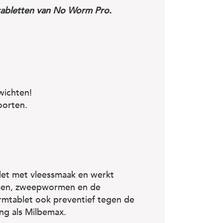
tabletten van No Worm Pro.
wichten!
orten.
let met vleessmaak en werkt
men, zweepwormen en de
mtablet ook preventief tegen de
ng als Milbemax.