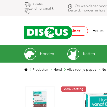
Gratis
Op werkdagen voor
verzending vanaf €
besteld, morgen in huis
50,-
Folder
Acties
Honden
Katten
Producten
Hond
Alles voor je puppy
No 
20% korting