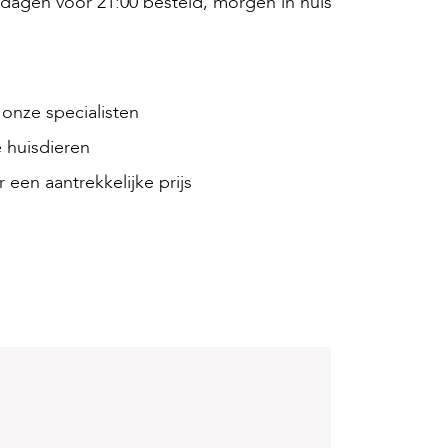
agen voor 21:00 besteld, morgen in huis
onze specialisten
 huisdieren
 een aantrekkelijke prijs