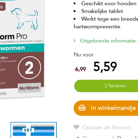
Geschikt voor honden e
Smakelijke tablet
Werkt tege een breeds
hartwormpreventie
Uitgebreide informatie
Nu voor
5,59
6,99
2 Tabletten
In winkelmandje
Opslaan als favoriet