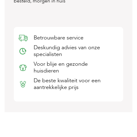
besteld, morgen in huis
s
s
e
n
B
Betrouwbare service
o
e
Deskundig advies van onze
r
specialisten
d
e
Voor blije en gezonde
r
huisdieren
i
j
De beste kwaliteit voor een
aantrekkelijke prijs
B
l
o
g
W
i
n
k