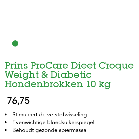
H
o
m
e
F
o
l
d
Prins ProCare Dieet Croque
e
r
Weight & Diabetic
H
Hondenbrokken 10 kg
o
n
76,75
d
e
n
Stimuleert de vetstofwisseling
Evenwichtige bloedsuikerspiegel
K
a
Behoudt gezonde spiermassa
t