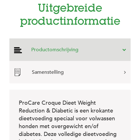
e
Uitgebreide
l
s
productinformatie
W
e
b
s
h
Productomschrijving
o
p
K
Samenstelling
l
a
n
t
e
ProCare Croque Dieet Weight
n
Reduction & Diabetic is een krokante
s
e
dieetvoeding speciaal voor volwassen
r
honden met overgewicht en/of
v
diabetes. Deze volledige dieetvoeding
i