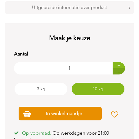
t
e
Uitgebreide informatie over product
n
K
n
a
Maak je keuze
a
g
d
Aantal
i
e
+
r
-
e
n
3 kg
10 kg
V
o
g
e
In winkelmandje
l
s
V
Op voorraad.
Op werkdagen voor 21:00
i