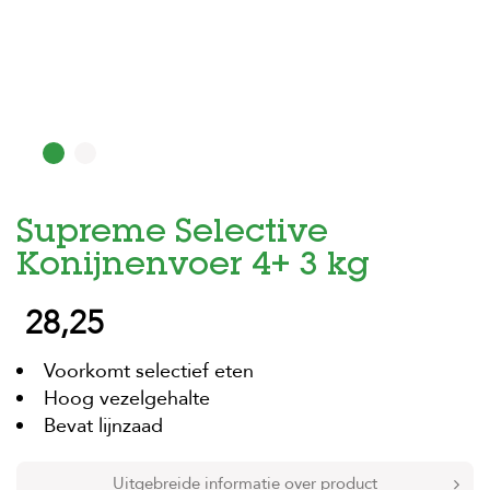
H
o
m
e
F
o
l
d
Supreme Selective
e
r
Konijnenvoer 4+ 3 kg
H
28,25
o
n
d
Voorkomt selectief eten
e
n
Hoog vezelgehalte
Bevat lijnzaad
K
a
t
Uitgebreide informatie over product