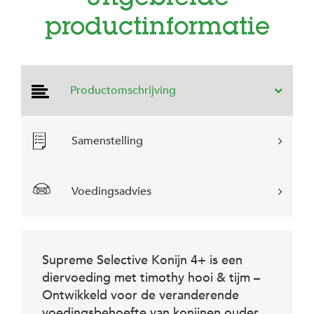
e
l
productinformatie
s
W
e
b
Productomschrijving
s
h
o
p
Samenstelling
K
l
a
Voedingsadvies
n
t
e
n
s
Supreme Selective Konijn 4+ is een
e
r
diervoeding met timothy hooi & tijm –
v
Ontwikkeld voor de veranderende
i
voedingsbehoefte van konijnen ouder