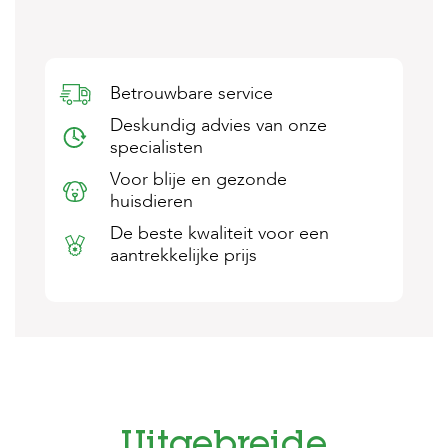
s
s
e
n
Betrouwbare service
B
Deskundig advies van onze
o
e
specialisten
r
Voor blije en gezonde
d
e
huisdieren
r
De beste kwaliteit voor een
i
j
aantrekkelijke prijs
B
l
o
g
W
i
n
k
Uitgebreide