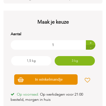
t
e
n
K
Maak je keuze
n
a
a
Aantal
g
d
+
i
-
e
r
e
1,5 kg
3 kg
n
V
o
g
In winkelmandje
e
l
s
Op voorraad.
Op werkdagen voor 21:00
besteld, morgen in huis
V
i