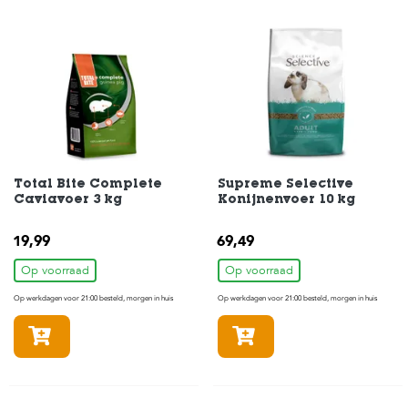
c
e
Total Bite Complete
Supreme Selective
Caviavoer 3 kg
Konijnenvoer 10 kg
19,99
69,49
Op voorraad
Op voorraad
Op werkdagen voor 21:00 besteld, morgen in huis
Op werkdagen voor 21:00 besteld, morgen in huis
In winkelmandje
In winkelmandje