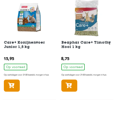
t
e
n
K
n
a
a
g
d
Care+ Konijnenvoer
Beaphar Care+ Timothy
i
Junior 1,5 kg
Hooi 1 kg
e
r
15,95
8,75
e
n
Op voorraad
Op voorraad
Op werkdagen voor 21:00 besteld, morgen in huis
Op werkdagen voor 21:00 besteld, morgen in huis
V
o
In winkelmandje
In winkelmandje
g
e
l
s
V
i