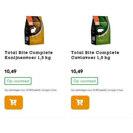
s
s
e
n
B
o
e
r
d
Total Bite Complete
Total Bite Complete
e
Konijnenvoer 1,5 kg
Caviavoer 1,5 kg
r
i
10,49
10,49
j
Op voorraad
Op voorraad
B
Op werkdagen voor 21:00 besteld, morgen in huis
Op werkdagen voor 21:00 besteld, morgen in huis
l
o
In winkelmandje
In winkelmandje
g
W
i
n
k