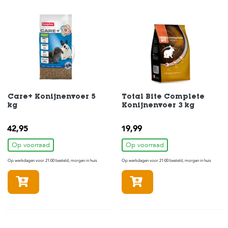
e
l
s
W
e
b
s
h
o
p
Care+ Konijnenvoer 5
Total Bite Complete
kg
Konijnenvoer 3 kg
K
l
42,95
19,99
a
n
Op voorraad
Op voorraad
t
e
Op werkdagen voor 21:00 besteld, morgen in huis
Op werkdagen voor 21:00 besteld, morgen in huis
n
In winkelmandje
In winkelmandje
s
e
r
v
i