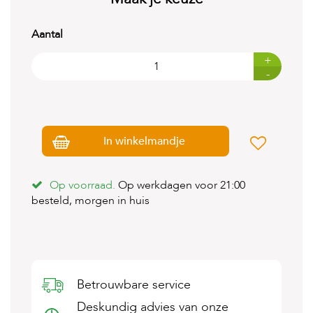
t
e
n
Aantal
K
+
n
-
a
a
g
d
i
In winkelmandje
e
r
e
n
Op voorraad.
Op werkdagen voor 21:00
besteld, morgen in huis
V
o
g
e
l
s
Betrouwbare service
V
Deskundig advies van onze
i