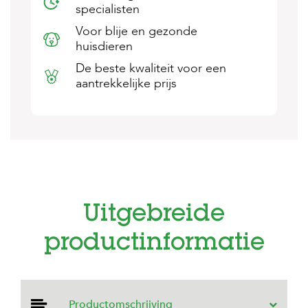
specialisten
s
s
Voor blije en gezonde
e
huisdieren
n
De beste kwaliteit voor een
B
aantrekkelijke prijs
o
e
r
d
e
r
i
j
B
Uitgebreide
l
o
g
productinformatie
W
i
n
k
Productomschrijving