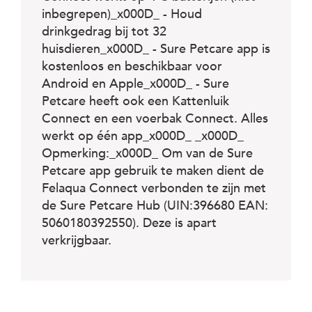
c
e
inbegrepen)_x000D_ - Houd
drinkgedrag bij tot 32
huisdieren_x000D_ - Sure Petcare app is
kostenloos en beschikbaar voor
Android en Apple_x000D_ - Sure
Petcare heeft ook een Kattenluik
Connect en een voerbak Connect. Alles
werkt op één app_x000D_ _x000D_
Opmerking:_x000D_ Om van de Sure
Petcare app gebruik te maken dient de
Felaqua Connect verbonden te zijn met
de Sure Petcare Hub (UIN:396680 EAN:
5060180392550). Deze is apart
verkrijgbaar.