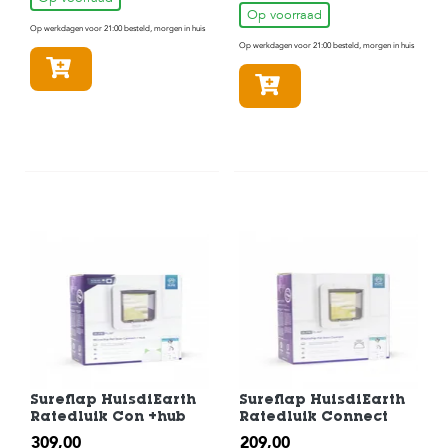
Op voorraad
Op werkdagen voor 21:00 besteld, morgen in huis
Op werkdagen voor 21:00 besteld, morgen in huis
In winkelmandje
In winkelmandje
Sureflap HuisdiEarth
Sureflap HuisdiEarth
Ratedluik Con +hub
Ratedluik Connect
309,00
209,00