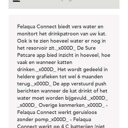
e
l
s
W
Felaqua Connect biedt vers water en
e
monitort het drinkpatroon van uw kat.
b
s
Ook is te zien hoeveel water er nog in
h
het resorvoir zit._x000D_ De Sure
o
p
Petcare app bied inzicht in hoeveel, hoe
vaak en wanneer katten
K
drinken._x000D_ Het wordt gedeeld in
l
a
heldere grafieken tot wel 6 maanden
n
terug._x000D_ De app verstuurd push
t
berichten wanneer de kat drinkt of het
e
n
water moet worden bijgevuld._x000D_
s
_x000D_ Overige kenmerken_x000D_ -
e
Felaqua Connect werkt geruisloos
r
v
zonder pomp_x000D_ - Felaqua
i
Connect werkt op 4 C batterijen (niet