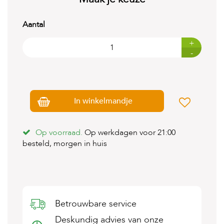
t
e
n
Aantal
K
+
n
-
a
a
g
d
i
In winkelmandje
e
r
e
n
Op voorraad.
Op werkdagen voor 21:00
besteld, morgen in huis
V
o
g
e
l
s
Betrouwbare service
V
Deskundig advies van onze
i