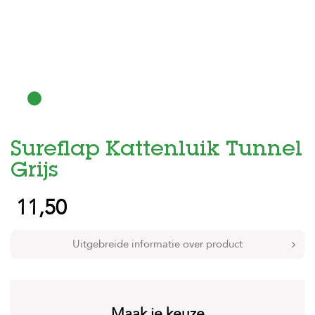
H
o
m
e
F
o
l
d
Sureflap Kattenluik Tunnel
e
r
Grijs
H
11,50
o
n
d
e
Uitgebreide informatie over product
n
K
a
t
Maak je keuze