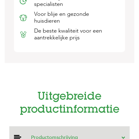
specialisten
s
s
Voor blije en gezonde
e
huisdieren
n
De beste kwaliteit voor een
B
aantrekkelijke prijs
o
e
r
d
e
r
i
j
B
Uitgebreide
l
o
g
productinformatie
W
i
n
k
Productomschrijving