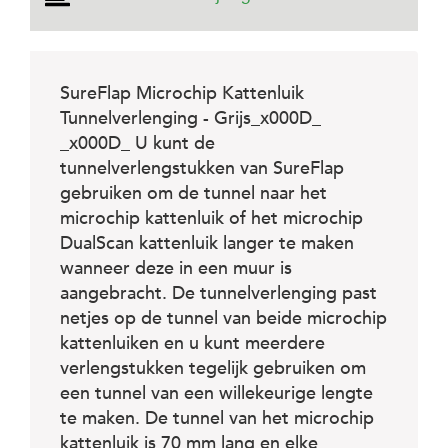
e
l
s
W
SureFlap Microchip Kattenluik
e
Tunnelverlenging - Grijs_x000D_
b
s
_x000D_ U kunt de
h
tunnelverlengstukken van SureFlap
o
p
gebruiken om de tunnel naar het
microchip kattenluik of het microchip
K
DualScan kattenluik langer te maken
l
a
wanneer deze in een muur is
n
aangebracht. De tunnelverlenging past
t
netjes op de tunnel van beide microchip
e
n
kattenluiken en u kunt meerdere
s
verlengstukken tegelijk gebruiken om
e
een tunnel van een willekeurige lengte
r
v
te maken. De tunnel van het microchip
i
kattenluik is 70 mm lang en elke