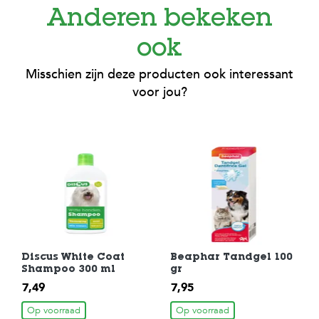
c
e
Anderen bekeken
ook
Misschien zijn deze producten ook interessant
voor jou?
Discus White Coat
Beaphar Tandgel 100
Shampoo 300 ml
gr
7,49
7,95
Op voorraad
Op voorraad