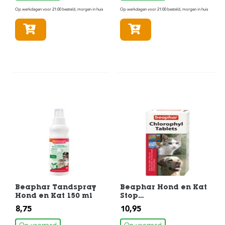
Op werkdagen voor 21:00 besteld, morgen in huis
Op werkdagen voor 21:00 besteld, morgen in huis
In winkelmandje
In winkelmandje
Beaphar Tandspray
Beaphar Hond en Kat
Hond en Kat 150 ml
Stop
Chlorophyltabletten
8,75
10,95
30 st