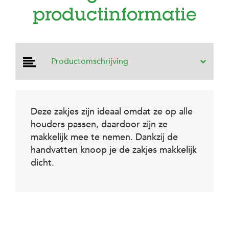
e
productinformatie
l
s
W
e
b
Productomschrijving
s
h
o
p
Deze zakjes zijn ideaal omdat ze op alle
K
houders passen, daardoor zijn ze
l
a
makkelijk mee te nemen. Dankzij de
n
handvatten knoop je de zakjes makkelijk
t
dicht.
e
n
s
e
r
v
i