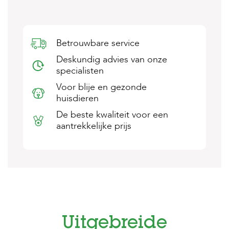
s
s
e
n
Betrouwbare service
B
Deskundig advies van onze
o
specialisten
e
r
Voor blije en gezonde
d
huisdieren
e
r
De beste kwaliteit voor een
i
aantrekkelijke prijs
j
B
l
o
g
W
i
n
Uitgebreide
k