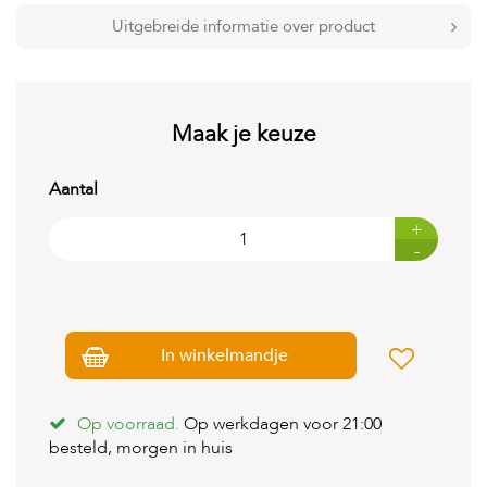
t
e
Uitgebreide informatie over product
n
K
n
a
Maak je keuze
a
g
d
Aantal
i
e
+
r
-
e
n
V
o
In winkelmandje
g
e
l
s
Op voorraad.
Op werkdagen voor 21:00
besteld, morgen in huis
V
i