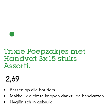
H
o
m
e
F
o
l
d
Trixie Poepzakjes met
e
r
Handvat 3x15 stuks
H
Assorti.
o
n
2,69
d
e
n
Passen op alle houders
Makkelijk dicht te knopen dankzij de handvatten
K
a
Hygiënisch in gebruik
t