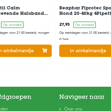
til Calm
Beaphar Fiprotec Sp
gevende Halsband
Hond 20-40kg 4Pipet
um-Large
27,95
Op voorraad
Op voorraad
agen voor 21:00 besteld, morgen
Op werkdagen voor 21:00 besteld,
in huis
n winkelmandje
In winkelmandje
fdgroepen
Navigeer naar
den
Over ons