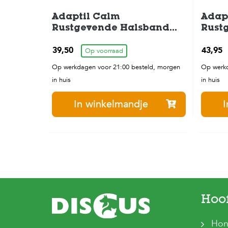
Adaptil Calm
Adap
Rustgevende Halsband
Rust
Small-Medium
Medi
39,50
43,95
Op voorraad
Op werkdagen voor 21:00 besteld, morgen
Op werkd
in huis
in huis
In winkelmandje
I
Hoo
Hon