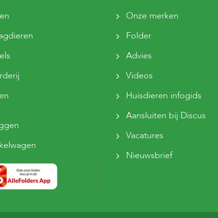
ten
Onze merken
agdieren
Folder
els
Advies
derij
Videos
sen
Huisdieren infogids
Aansluiten bij Discus
oggen
Vacatures
kelwagen
Nieuwsbrief