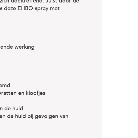
zich doeltreffend. Juist door de
n is deze EHBO-spray met
llende werking
oemd
wratten en kloofjes
n de huid
en de huid bij gevolgen van