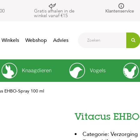
00
Gratis afhalen in de
Klantenservice
winkel vanaf €15
Winkels
Webshop
Advies
Knaagdieren
Vogels
us EHBO-Spray 100 ml
Vitacus EHBO
Categorie: Verzorging