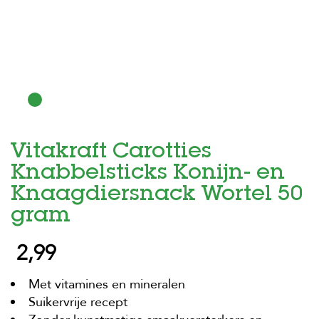
H
o
m
e
F
o
l
d
Vitakraft Carotties
e
r
Knabbelsticks Konijn- en
H
Knaagdiersnack Wortel 50
o
gram
n
d
e
2,99
n
Met vitamines en mineralen
K
a
Suikervrije recept
t