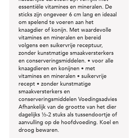
c
e
essentiële vitamines en mineralen. De
sticks zijn ongeveer 6 cm lang en ideaal
om spelend te voeren aan het
knaagdier of konijn. Met waardevolle
vitamines en mineralen en bereid
volgens een suikervrije receptuur,
zonder kunstmatige smaakversterkers
en conserveringsmiddelen. • voor alle
knaagdieren en konijnen • met
vitamines en mineralen • suikervrije
recept • zonder kunstmatige
smaakversterkers en
conserveringsmiddelen Voedingsadvies
Afhankelijk van de grootte van het dier
dagelijks ½-2 stuks als tussendoortje of
aanvulling op de hoofdvoeding. Koel en
droog bewaren.