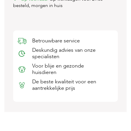
s
besteld, morgen in huis
s
e
n
B
o
Betrouwbare service
e
r
Deskundig advies van onze
d
specialisten
e
r
Voor blije en gezonde
i
huisdieren
j
De beste kwaliteit voor een
B
aantrekkelijke prijs
l
o
g
W
i
n
k