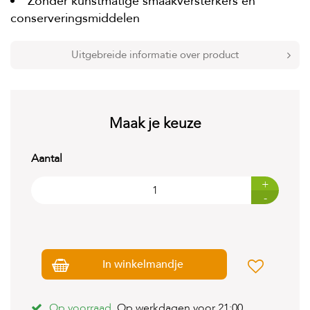
Zonder kunstmatige smaakversterkers en
t
e
conserveringsmiddelen
n
K
Uitgebreide informatie over product
n
a
a
g
d
Maak je keuze
i
e
r
Aantal
e
n
+
-
V
o
g
e
l
In winkelmandje
s
V
Op voorraad.
Op werkdagen voor 21:00
i