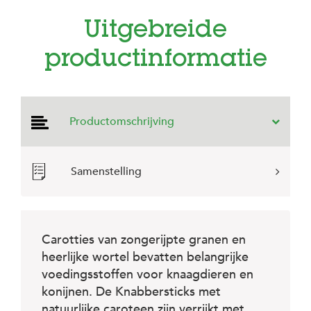
e
l
Uitgebreide
s
productinformatie
W
e
b
s
h
o
Productomschrijving
p
K
Samenstelling
l
a
n
t
e
n
Carotties van zongerijpte granen en
s
heerlijke wortel bevatten belangrijke
e
r
voedingsstoffen voor knaagdieren en
v
konijnen. De Knabbersticks met
i
natuurlijke caroteen zijn verrijkt met