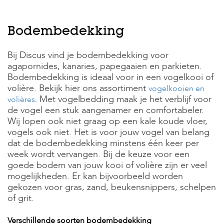
s
s
e
Bodembedekking
n
B
Bij Discus vind je bodembedekking voor
o
agapornides, kanaries, papegaaien en parkieten.
e
Bodembedekking is ideaal voor in een vogelkooi of
r
volière. Bekijk hier ons assortiment
vogelkooien en
d
Met vogelbedding maak je het verblijf voor
e
volières
.
r
de vogel een stuk aangenamer en comfortabeler.
i
Wij lopen ook niet graag op een kale koude vloer,
j
vogels ook niet. Het is voor jouw vogel van belang
dat de bodembedekking minstens één keer per
B
week wordt vervangen. Bij de keuze voor een
l
o
goede bodem van jouw kooi of volière zijn er veel
g
mogelijkheden. Er kan bijvoorbeeld worden
gekozen voor gras, zand, beukensnippers, schelpen
W
of grit.
i
n
k
Verschillende soorten bodembedekking