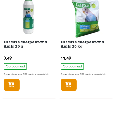
t
e
n
K
n
a
a
g
d
Discus Schelpenzand
Discus Schelpenzand
i
Anijs 2 kg
Anijs 20 kg
e
r
3,49
11,49
e
n
Op voorraad
Op voorraad
Op werkdagen voor 21:00 besteld, morgen in huis
Op werkdagen voor 21:00 besteld, morgen in huis
V
o
In winkelmandje
In winkelmandje
g
e
l
s
V
i