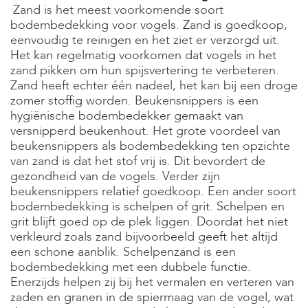
e
Zand is het meest voorkomende soort
l
bodembedekking voor vogels. Zand is goedkoop,
s
eenvoudig te reinigen en het ziet er verzorgd uit.
Het kan regelmatig voorkomen dat vogels in het
W
zand pikken om hun spijsvertering te verbeteren.
e
b
Zand heeft echter één nadeel, het kan bij een droge
s
zomer stoffig worden. Beukensnippers is een
h
hygiënische bodembedekker gemaakt van
o
versnipperd beukenhout. Het grote voordeel van
p
beukensnippers als bodembedekking ten opzichte
K
van zand is dat het stof vrij is. Dit bevordert de
l
gezondheid van de vogels. Verder zijn
a
beukensnippers relatief goedkoop. Een ander soort
n
bodembedekking is schelpen of grit. Schelpen en
t
e
grit blijft goed op de plek liggen. Doordat het niet
n
verkleurd zoals zand bijvoorbeeld geeft het altijd
s
een schone aanblik. Schelpenzand is een
e
bodembedekking met een dubbele functie.
r
Enerzijds helpen zij bij het vermalen en verteren van
v
i
zaden en granen in de spiermaag van de vogel, wat