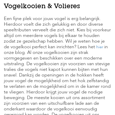
Vogelkooien & Volieres
H
o
Een fijne plek voor jouw vogel is erg belangrijk.
m
Hierdoor voelt die zich gelukkig en door diverse
e
speeltributen verveelt die zich niet. Kies bij voorkeur
altijd om meerdere vogels bij elkaar te houden
F
o
zodat ze gezelschap hebben. Wil je weten hoe je
l
de vogelkooi perfect kan inrichten? Lees het
in
hier
d
onze blog. Al onze vogelkooien zijn strak
e
vormgegeven en beschikken over een moderne
r
uitstraling. De vogelkooien zijn voorzien van stevige
tralies die vogels niet kapot kunnen bijten met hun
H
o
snavel. Dankzij de openingen in de hokken heeft
n
jouw vogel de mogelijkheid om het hok zelfstandig
d
te verlaten en de mogelijkheid om in de kamer rond
e
te vliegen. Hierdoor krijgt jouw vogel de nodige
n
beweging. De meeste kooien uit ons assortiment
K
zijn voorzien van een uitschuifbare lade aan de
a
onderkant waardoor de vogelkooi eenvoudig
t
gereinigd kan worden. De vogelkooien uit ons