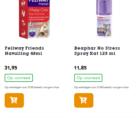
e
l
s
W
e
b
s
h
Feliway Friends
Beaphar No Stress
o
Navulling 48ml
Spray Kat 125 ml
p
31,95
11,85
K
l
Op voorraad
Op voorraad
a
n
Op werkdagen voor 21:00 besteld, morgen in huis
Op werkdagen voor 21:00 besteld, morgen in huis
t
e
In winkelmandje
In winkelmandje
n
s
e
r
v
i