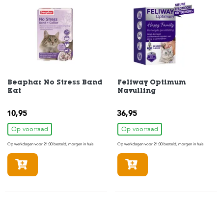
c
e
Beaphar No Stress Band
Feliway Optimum
Kat
Navulling
10,95
36,95
Op voorraad
Op voorraad
Op werkdagen voor 21:00 besteld, morgen in huis
Op werkdagen voor 21:00 besteld, morgen in huis
In winkelmandje
In winkelmandje