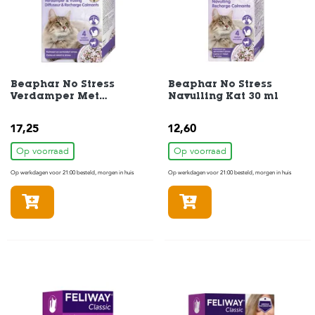
H
o
m
e
Beaphar No Stress
Beaphar No Stress
F
Verdamper Met
Navulling Kat 30 ml
o
Navulling Kat 30 ml
l
17,25
12,60
d
e
Op voorraad
Op voorraad
r
Op werkdagen voor 21:00 besteld, morgen in huis
Op werkdagen voor 21:00 besteld, morgen in huis
H
In winkelmandje
In winkelmandje
o
n
d
e
n
K
a
t