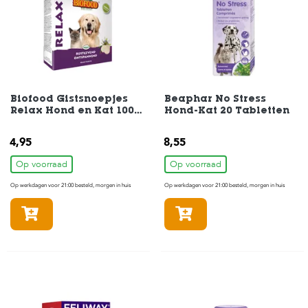
s
s
e
n
B
o
e
Biofood Gistsnoepjes
Beaphar No Stress
r
Relax Hond en Kat 100
Hond-Kat 20 Tabletten
d
stuks
e
4,95
8,55
r
i
Op voorraad
Op voorraad
j
Op werkdagen voor 21:00 besteld, morgen in huis
Op werkdagen voor 21:00 besteld, morgen in huis
B
l
In winkelmandje
In winkelmandje
o
g
W
i
n
k