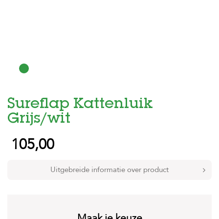
H
o
m
e
F
o
l
d
Sureflap Kattenluik
e
r
Grijs/wit
H
105,00
o
n
d
e
Uitgebreide informatie over product
n
K
a
t
Maak je keuze