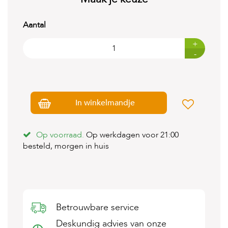
t
e
n
Aantal
K
+
n
-
a
a
g
d
i
In winkelmandje
e
r
e
n
Op voorraad.
Op werkdagen voor 21:00
besteld, morgen in huis
V
o
g
e
l
s
Betrouwbare service
V
Deskundig advies van onze
i