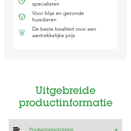
specialisten
s
s
Voor blije en gezonde
e
huisdieren
n
De beste kwaliteit voor een
B
aantrekkelijke prijs
o
e
r
d
e
r
i
j
B
Uitgebreide
l
o
g
productinformatie
W
i
n
k
Productomschrijving