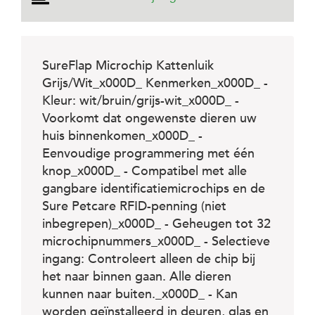
e
l
s
W
SureFlap Microchip Kattenluik
e
Grijs/Wit_x000D_ Kenmerken_x000D_ -
b
s
Kleur: wit/bruin/grijs-wit_x000D_ -
h
Voorkomt dat ongewenste dieren uw
o
p
huis binnenkomen_x000D_ -
Eenvoudige programmering met één
K
knop_x000D_ - Compatibel met alle
l
a
gangbare identificatiemicrochips en de
n
Sure Petcare RFID-penning (niet
t
inbegrepen)_x000D_ - Geheugen tot 32
e
n
microchipnummers_x000D_ - Selectieve
s
ingang: Controleert alleen de chip bij
e
het naar binnen gaan. Alle dieren
r
v
kunnen naar buiten._x000D_ - Kan
i
worden geïnstalleerd in deuren, glas en