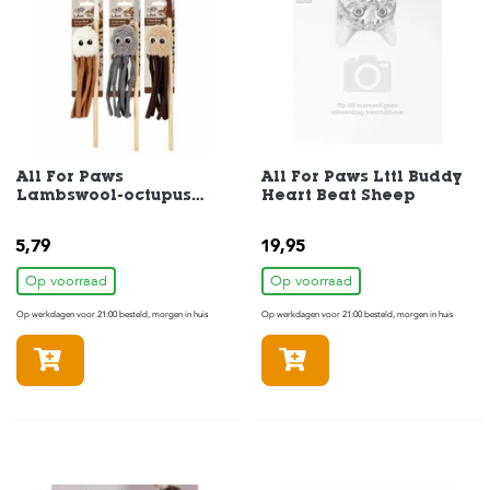
c
e
All For Paws
All For Paws Lttl Buddy
Lambswool-octupus
Heart Beat Sheep
Wand
5,79
19,95
Op voorraad
Op voorraad
Op werkdagen voor 21:00 besteld, morgen in huis
Op werkdagen voor 21:00 besteld, morgen in huis
In winkelmandje
In winkelmandje