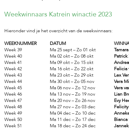
Weekwinnaars Katrein winactie 2023
Hieronder vind je het overzicht van de weekwinnaars:
WEEKNUMMER
DATUM
WINN
Week 39
Ma 25 sept – Zo 01 okt
Tamara
Week 40
Ma 02 okt – Zo 08 okt
Patrick
Week 41
Ma 09 okt – Zo 15 okt
Andrea
Week 42
Ma 16 okt – Zo 22 okt
Felicia
Week 43
Ma 23 okt – Zo 29 okt
Lex Ve
Week 44
Ma 30 okt – Zo 05 nov
Vera M
Week 45
Ma 06 nov – Zo 12 nov
Vera v
Week 46
Ma 13 nov – Zo 19 nov
Lian B
Week 47
Ma 20 nov – Zo 26 nov
Evy He
Week 48
Ma 27 nov – Zo 03 dec
Felici
Week 49
Ma 04 dec – Zo 10 dec
Anneke
Week 50
Ma 11 dec – Zo 17 dec
Bianca
Week 51
Ma 18 dec – Zo 24 dec
Janne