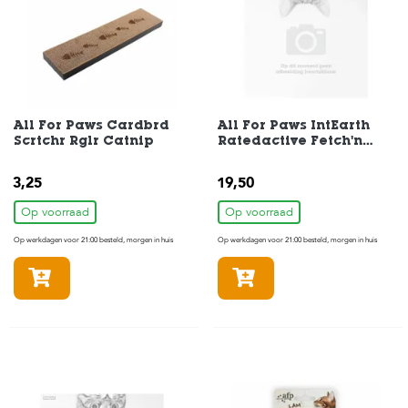
s
s
e
n
B
o
All For Paws Cardbrd
All For Paws IntEarth
e
Scrtchr Rglr Catnip
Ratedactive Fetch'n
r
Treat
d
e
3,25
19,50
r
i
Op voorraad
Op voorraad
j
Op werkdagen voor 21:00 besteld, morgen in huis
Op werkdagen voor 21:00 besteld, morgen in huis
B
In winkelmandje
In winkelmandje
l
o
g
W
i
n
k