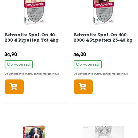
H
o
m
e
Advantix Spot-On 40-
Advantix Spot-On 400-
200 4 Pipetten Tot 4kg
2000 4 Pipetten 25-40 kg
F
o
34,90
l
46,00
d
Op voorraad
Op voorraad
e
r
Op werkdagen voor 21:00 besteld, morgen in huis
Op werkdagen voor 21:00 besteld, morgen in huis
H
In winkelmandje
In winkelmandje
o
n
d
e
n
K
a
t