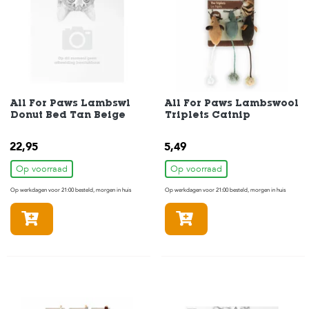
e
l
s
W
e
b
s
All For Paws Lambswl
All For Paws Lambswool
h
Donut Bed Tan Beige
Triplets Catnip
o
p
22,95
5,49
K
Op voorraad
Op voorraad
l
a
Op werkdagen voor 21:00 besteld, morgen in huis
Op werkdagen voor 21:00 besteld, morgen in huis
n
t
In winkelmandje
In winkelmandje
e
n
s
e
r
v
i