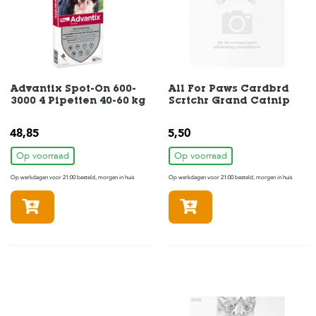
t
e
n
K
n
a
Advantix Spot-On 600-
All For Paws Cardbrd
a
3000 4 Pipetten 40-60 kg
Scrtchr Grand Catnip
g
d
i
48,85
5,50
e
Op voorraad
Op voorraad
r
e
Op werkdagen voor 21:00 besteld, morgen in huis
Op werkdagen voor 21:00 besteld, morgen in huis
n
In winkelmandje
In winkelmandje
V
o
g
e
l
s
V
i