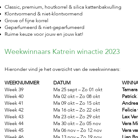
Classic, premium, houtkorrel & silica kattenbakvulling
Klontvormend & niet-klontvormend
Grove of fijne korrel
Geparfumeerd & niet-geparfumeerd
Ruime keuze voor jouw en jouw kat!
Weekwinnaars Katrein winactie 2023
Hieronder vind je het overzicht van de weekwinnaars:
WEEKNUMMER
DATUM
WINN
Week 39
Ma 25 sept – Zo 01 okt
Tamara
Week 40
Ma 02 okt – Zo 08 okt
Patrick
Week 41
Ma 09 okt – Zo 15 okt
Andrea
Week 42
Ma 16 okt – Zo 22 okt
Felicia
Week 43
Ma 23 okt – Zo 29 okt
Lex Ve
Week 44
Ma 30 okt – Zo 05 nov
Vera M
Week 45
Ma 06 nov – Zo 12 nov
Vera v
Week 46
Ma 13 nov – Zo 19 nov
Lian B