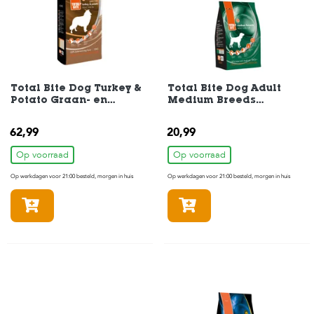
t
e
n
K
n
a
Total Bite Dog Turkey &
Total Bite Dog Adult
a
Potato Graan- en
Medium Breeds
g
Glutenvrij Hondenvoer
Hondenvoer 3 kg
d
12 kg
i
62,99
20,99
e
Op voorraad
Op voorraad
r
e
Op werkdagen voor 21:00 besteld, morgen in huis
Op werkdagen voor 21:00 besteld, morgen in huis
n
In winkelmandje
In winkelmandje
V
o
g
e
l
s
V
i