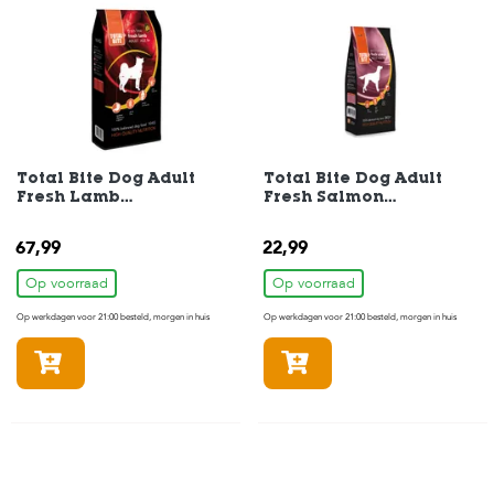
c
e
Total Bite Dog Adult
Total Bite Dog Adult
Fresh Lamb
Fresh Salmon
Hondenvoer 10 kg
Hondenvoer 2 kg
67,99
22,99
Op voorraad
Op voorraad
Op werkdagen voor 21:00 besteld, morgen in huis
Op werkdagen voor 21:00 besteld, morgen in huis
In winkelmandje
In winkelmandje