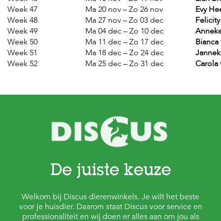
Week 47
Ma 20 nov – Zo 26 nov
Evy He
Week 48
Ma 27 nov – Zo 03 dec
Felici
Week 49
Ma 04 dec – Zo 10 dec
Anneke
Week 50
Ma 11 dec – Zo 17 dec
Bianca
Week 51
Ma 18 dec – Zo 24 dec
Janne
Week 52
Ma 25 dec – Zo 31 dec
Carola
De juiste keuze
Welkom bij Discus dierenwinkels. Je wilt het beste
voor je huisdier. Daarom staat Discus voor service en
professionaliteit en wij doen er alles aan om jou als