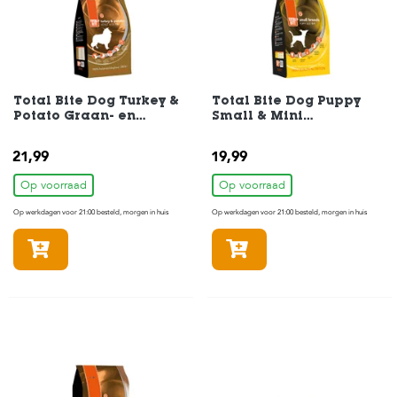
H
o
m
e
Total Bite Dog Turkey &
Total Bite Dog Puppy
Potato Graan- en
Small & Mini
F
Glutenvrij Hondenvoer 3
Hondenvoer 3 kg
o
kg
21,99
l
19,99
d
Op voorraad
Op voorraad
e
r
Op werkdagen voor 21:00 besteld, morgen in huis
Op werkdagen voor 21:00 besteld, morgen in huis
H
In winkelmandje
In winkelmandje
o
n
d
e
n
K
a
t