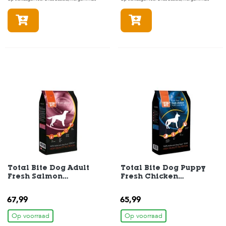
s
s
In winkelmandje
In winkelmandje
e
n
B
o
e
r
d
e
r
i
j
B
l
o
Total Bite Dog Adult
Total Bite Dog Puppy
g
Fresh Salmon
Fresh Chicken
Hondenvoer 10 kg
Hondenvoer 10 kg
W
67,99
65,99
i
n
Op voorraad
Op voorraad
k