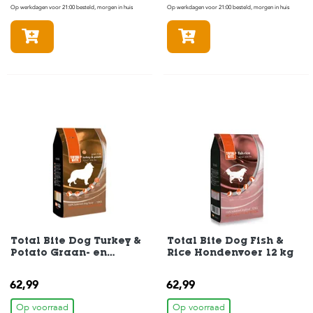
e
Op werkdagen voor 21:00 besteld, morgen in huis
Op werkdagen voor 21:00 besteld, morgen in huis
l
s
In winkelmandje
In winkelmandje
W
e
b
s
h
o
p
K
l
a
n
t
e
n
Total Bite Dog Turkey &
Total Bite Dog Fish &
s
Potato Graan- en
Rice Hondenvoer 12 kg
e
Glutenvrij Hondenvoer
r
12 kg
62,99
62,99
v
i
Op voorraad
Op voorraad