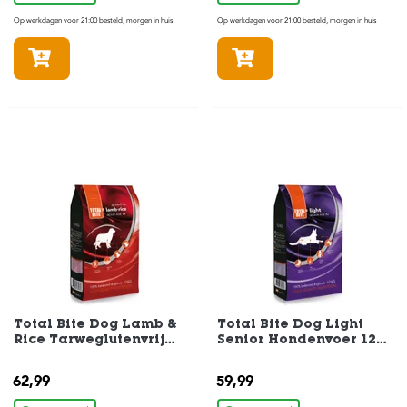
c
e
Op werkdagen voor 21:00 besteld, morgen in huis
Op werkdagen voor 21:00 besteld, morgen in huis
In winkelmandje
In winkelmandje
Total Bite Dog Lamb &
Total Bite Dog Light
Rice Tarweglutenvrij
Senior Hondenvoer 12
Hondenvoer 12 kg
kg
62,99
59,99