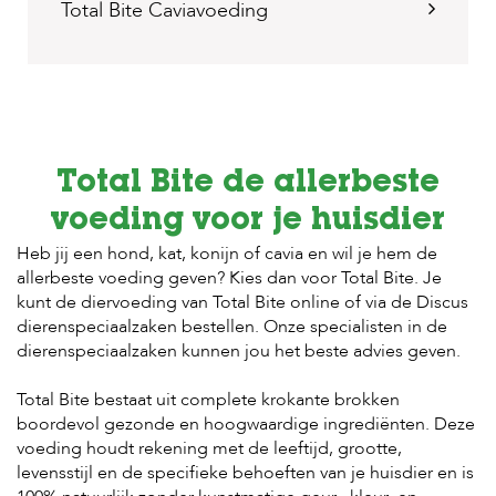
Total Bite Caviavoeding
H
o
m
e
F
o
Total Bite de allerbeste
l
d
voeding voor je huisdier
e
Heb jij een hond, kat, konijn of cavia en wil je hem de
r
allerbeste voeding geven? Kies dan voor Total Bite. Je
H
kunt de diervoeding van Total Bite online of via de
Discus
o
dierenspeciaalzaken
bestellen. Onze specialisten in de
n
dierenspeciaalzaken kunnen jou het beste advies geven.
d
e
n
Total Bite bestaat uit complete krokante brokken
boordevol gezonde en hoogwaardige ingrediënten. Deze
K
voeding houdt rekening met de leeftijd, grootte,
a
levensstijl en de specifieke behoeften van je huisdier en is
t