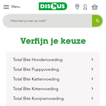
Menu
K
i
e
s
j
Verfijn je keuze
e
c
a
Total Bite Hondenvoeding
t
e
Total Bite Puppyvoeding
g
Total Bite Kattenvoeding
o
r
Total Bite Kittenvoeding
i
Total Bite Konijnenvoeding
e