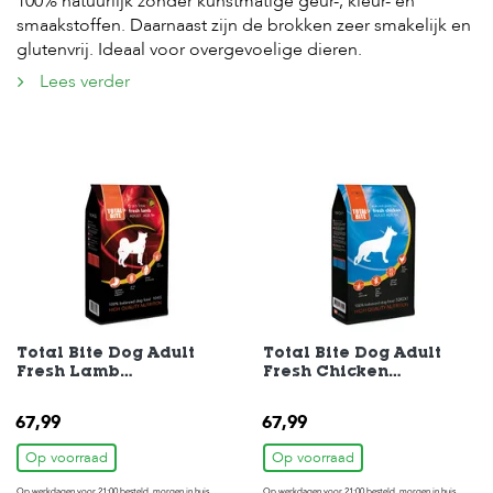
100% natuurlijk zonder kunstmatige geur-, kleur- en
t
e
smaakstoffen. Daarnaast zijn de brokken zeer smakelijk en
n
glutenvrij. Ideaal voor overgevoelige dieren.
Lees verder
K
n
a
a
g
d
i
e
r
e
n
V
o
Total Bite Dog Adult
Total Bite Dog Adult
g
Fresh Lamb
Fresh Chicken
e
Hondenvoer 10 kg
Hondenvoer 10 kg
l
67,99
67,99
s
Op voorraad
Op voorraad
V
i
Op werkdagen voor 21:00 besteld, morgen in huis
Op werkdagen voor 21:00 besteld, morgen in huis