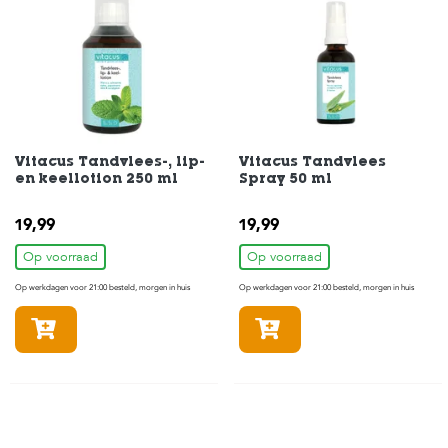
c
e
Vitacus Tandvlees-, lip-
Vitacus Tandvlees
en keellotion 250 ml
Spray 50 ml
19,99
19,99
Op voorraad
Op voorraad
Op werkdagen voor 21:00 besteld, morgen in huis
Op werkdagen voor 21:00 besteld, morgen in huis
In winkelmandje
In winkelmandje