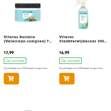
e
l
s
W
e
b
s
Vitacus Rustmix
Vitacus
h
(Valeriaan complex) 75
Stankverwijderaar 300
o
gr
ml
p
17,99
16,99
K
Op voorraad
Op voorraad
l
a
Op werkdagen voor 21:00 besteld, morgen in huis
Op werkdagen voor 21:00 besteld, morgen in huis
n
t
In winkelmandje
In winkelmandje
e
n
s
e
r
v
i