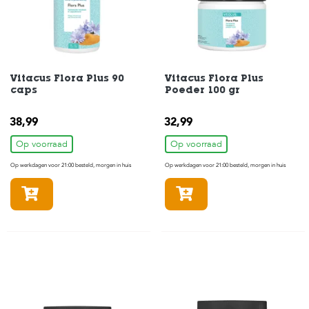
H
o
m
e
Vitacus Flora Plus 90
Vitacus Flora Plus
caps
Poeder 100 gr
F
o
38,99
l
32,99
d
Op voorraad
Op voorraad
e
r
Op werkdagen voor 21:00 besteld, morgen in huis
Op werkdagen voor 21:00 besteld, morgen in huis
H
In winkelmandje
In winkelmandje
o
n
d
e
n
K
a
t