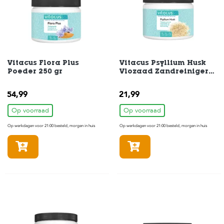
t
e
n
K
n
a
Vitacus Flora Plus
Vitacus Psyllium Husk
a
Poeder 250 gr
Vlozaad Zandreiniger
g
150 gr
d
i
54,99
21,99
e
Op voorraad
Op voorraad
r
e
Op werkdagen voor 21:00 besteld, morgen in huis
Op werkdagen voor 21:00 besteld, morgen in huis
n
In winkelmandje
In winkelmandje
V
o
g
e
l
s
V
i