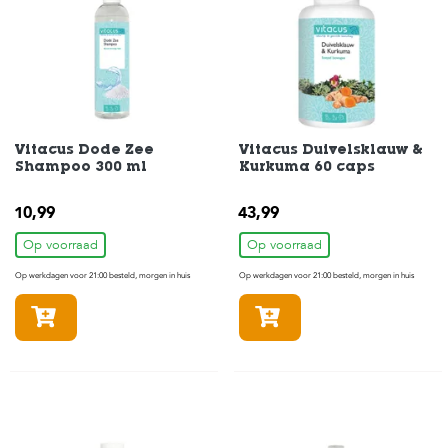
e
l
s
W
e
b
s
Vitacus Dode Zee
Vitacus Duivelsklauw &
h
Shampoo 300 ml
Kurkuma 60 caps
o
p
10,99
43,99
K
Op voorraad
Op voorraad
l
a
Op werkdagen voor 21:00 besteld, morgen in huis
Op werkdagen voor 21:00 besteld, morgen in huis
n
t
In winkelmandje
In winkelmandje
e
n
s
e
r
v
i