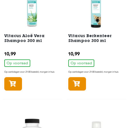
t
e
n
K
n
a
Vitacus Aloë Vera
Vitacus Berkenteer
a
Shampoo 300 ml
Shampoo 300 ml
g
d
i
10,99
10,99
e
Op voorraad
Op voorraad
r
e
Op werkdagen voor 21:00 besteld, morgen in huis
Op werkdagen voor 21:00 besteld, morgen in huis
n
In winkelmandje
In winkelmandje
V
o
g
e
l
s
V
i