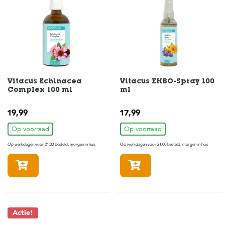
c
e
Vitacus Echinacea
Vitacus EHBO-Spray 100
Complex 100 ml
ml
19,99
17,99
Op voorraad
Op voorraad
Op werkdagen voor 21:00 besteld, morgen in huis
Op werkdagen voor 21:00 besteld, morgen in huis
In winkelmandje
In winkelmandje
Actie!