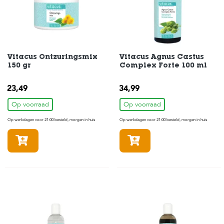
H
o
m
e
Vitacus Ontzuringsmix
Vitacus Agnus Castus
150 gr
Complex Forte 100 ml
F
o
23,49
l
34,99
d
Op voorraad
Op voorraad
e
r
Op werkdagen voor 21:00 besteld, morgen in huis
Op werkdagen voor 21:00 besteld, morgen in huis
H
In winkelmandje
In winkelmandje
o
n
d
e
n
K
a
t