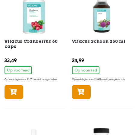
s
s
e
n
B
o
Vitacus Cranberrus 60
Vitacus Schoon 250 ml
e
caps
r
d
e
33,49
24,99
r
i
Op voorraad
Op voorraad
j
Op werkdagen voor 21:00 besteld, morgen in huis
Op werkdagen voor 21:00 besteld, morgen in huis
B
In winkelmandje
In winkelmandje
l
o
g
W
i
n
k