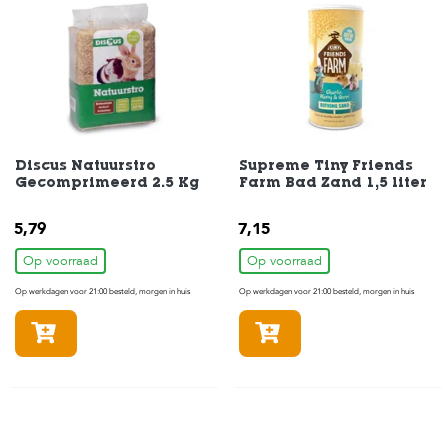
t
e
n
K
n
a
a
g
d
Discus Natuurstro
Supreme Tiny Friends
i
Gecomprimeerd 2.5 Kg
Farm Bad Zand 1,5 liter
e
r
5,79
7,15
e
n
Op voorraad
Op voorraad
Op werkdagen voor 21:00 besteld, morgen in huis
Op werkdagen voor 21:00 besteld, morgen in huis
V
o
In winkelmandje
In winkelmandje
g
e
l
s
V
i