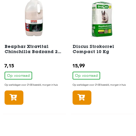
H
o
m
e
F
o
Beaphar Xtravital
Discus Strokorrel
Chinchilla Badzand 2
Compact 10 Kg
l
liter
d
e
7,15
15,99
r
Op voorraad
Op voorraad
H
Op werkdagen voor 21:00 besteld, morgen in huis
Op werkdagen voor 21:00 besteld, morgen in huis
o
n
In winkelmandje
In winkelmandje
d
e
n
K
a
t