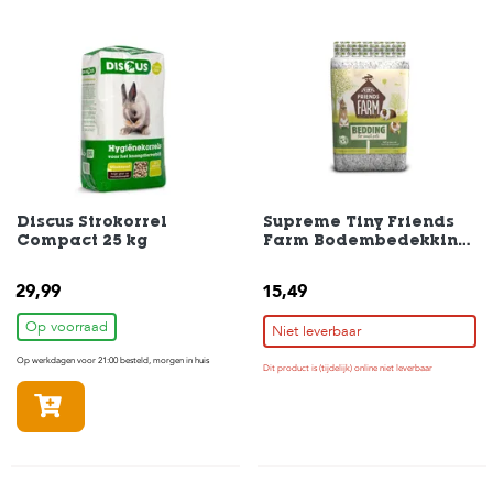
c
e
Discus Strokorrel
Supreme Tiny Friends
Compact 25 kg
Farm Bodembedekking
15 liter
29,99
15,49
Op voorraad
Niet leverbaar
Op werkdagen voor 21:00 besteld, morgen in huis
Dit product is (tijdelijk) online niet leverbaar
In winkelmandje