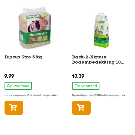
e
l
s
W
e
b
s
h
o
p
Discus Stro 5 kg
Back-2-Nature
Bodembedekking 10
liter
K
l
9,99
10,39
a
n
Op voorraad
Op voorraad
t
e
Op werkdagen voor 21:00 besteld, morgen in huis
Op werkdagen voor 21:00 besteld, morgen in huis
n
In winkelmandje
In winkelmandje
s
e
r
v
i