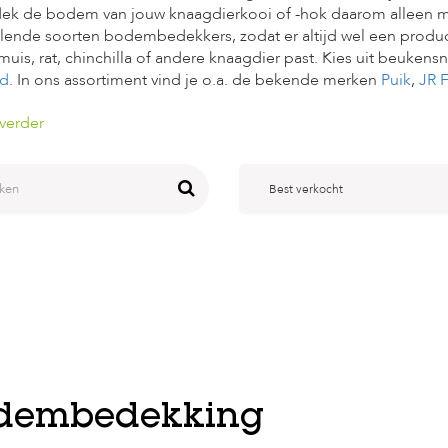
dek de bodem van jouw knaagdierkooi of -hok daarom alleen met
llende soorten bodembedekkers, zodat er altijd wel een product b
 muis, rat, chinchilla of andere knaagdier past. Kies uit beukens
d
. In ons assortiment vind je o.a. de bekende merken
Puik
,
JR 
verder
Best verkocht
dembedekking