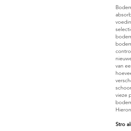
Bodemb
absorb
voedin
select
bodemb
bodemb
contro
nieuwe
van ee
hoevee
versch
schoon
vieze 
bodemb
Hieron
Stro a