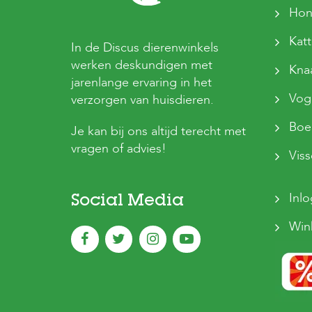
Hon
Kat
In de Discus dierenwinkels
werken deskundigen met
Kna
jarenlange ervaring in het
Vog
verzorgen van huisdieren.
Boer
Je kan bij ons altijd terecht met
vragen of advies!
Vis
Inl
Social Media
Win