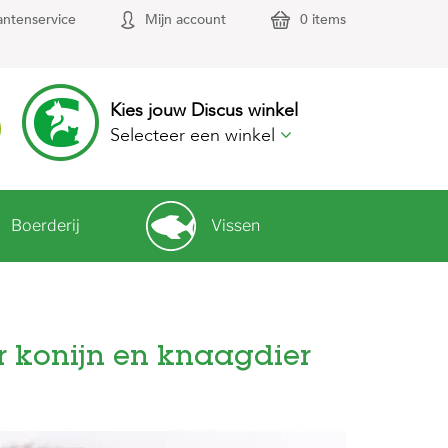
antenservice
Mijn account
0 items
Kies jouw Discus winkel
Selecteer een winkel
Boerderij
Vissen
 konijn en knaagdier