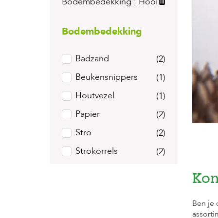
Bodembedekking :
Hooi
Bodembedekking
Badzand
(2)
Beukensnippers
(1)
Houtvezel
(1)
Papier
(2)
Stro
(2)
Strokorrels
(2)
Kon
Ben je 
assort