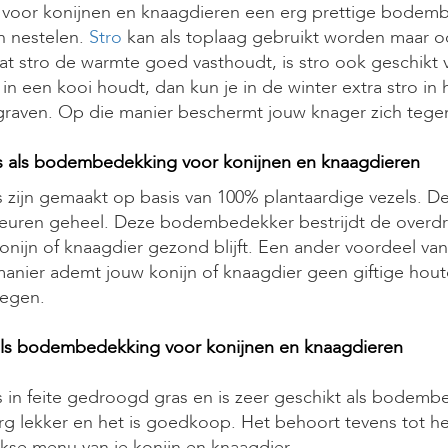
s voor konijnen en knaagdieren een erg prettige bodemb
 nestelen.
Stro
kan als toplaag gebruikt worden maar oo
t stro de warmte goed vasthoudt, is stro ook geschikt v
 in een kooi houdt, dan kun je in de winter extra stro in
graven. Op die manier beschermt jouw knager zich tege
s als bodembedekking voor konijnen en knaagdieren
s zijn gemaakt op basis van 100% plantaardige vezels. D
euren geheel. Deze bodembedekker bestrijdt de overdra
onijn of knaagdier gezond blijft. Een ander voordeel van k
anier ademt jouw konijn of knaagdier geen giftige hout
egen.
ls bodembedekking voor konijnen en knaagdieren
s in feite gedroogd gras en is zeer geschikt als bodem
rg lekker en het is goedkoop. Het behoort tevens tot he
jkse menu van je konijn en knaagdier.