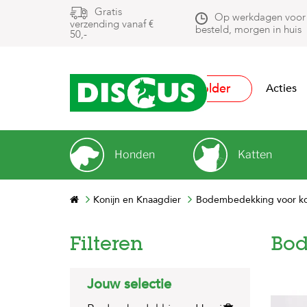
Gratis
Op werkdagen voor
verzending vanaf €
besteld, morgen in huis
50,-
Folder
Acties
Honden
Katten
Konijn en Knaagdier
Bodembedekking voor koni
Filteren
Bod
Jouw selectie