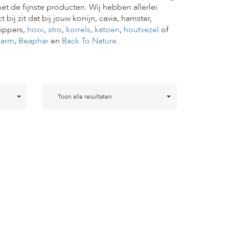
 de fijnste producten. Wij hebben allerlei
ij zit dat bij jouw konijn, cavia, hamster,
nippers,
hooi
,
stro
,
korrels
,
katoen
,
houtvezel
of
Farm
,
Beaphar
en
Back To Nature
.
Toon alle resultaten