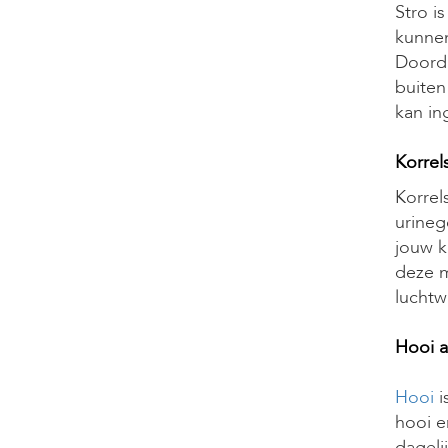
Stro i
kunnen
Doorda
buiten
kan in
Korrel
Korrel
urineg
jouw k
deze m
luchtw
Hooi a
Hooi
i
hooi e
dageli