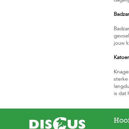
Badzan
Badzan
gevoel
jouw kn
Katoen
Knager
sterke
langdu
is dat h
Hoo