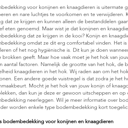
edekking voor konijnen en knaagdieren is uitermate ge
eren en nare luchtjes te voorkomen en te verwijderen. Kn
g dat ze krijgen en kunnen alleen de bestanddelen gaan 
ief eten genoemd. Maar wist je dat konijnen en knaagdier
edekking dat ze krijgen in de kooi? Konijn en knaagdier
edekking omdat ze dit erg comfortabel vinden. Het is 
leren of het nog hygiënische is. Dit kun je doen wanneer
 brokken geeft. Maar hoe vaak moet je het hok van jouw 
n aantal factoren. Namelijk de grootte van het hok, de
lheid knaagdieren in het hok. Wij raden aan om het ho
onen. Een andere goede vuistregel is dat zodra je het hok
maakbeurt. Mocht je het hok van jouw konijn of knaagdi
plekken, dan kun je deze er gewoon uitscheppen en op 
edekking neerleggen. Wil je meer informatie over b
der worden enkele type bodembedekking kort toegelic
ls bodembedekking voor konijnen en knaagdieren