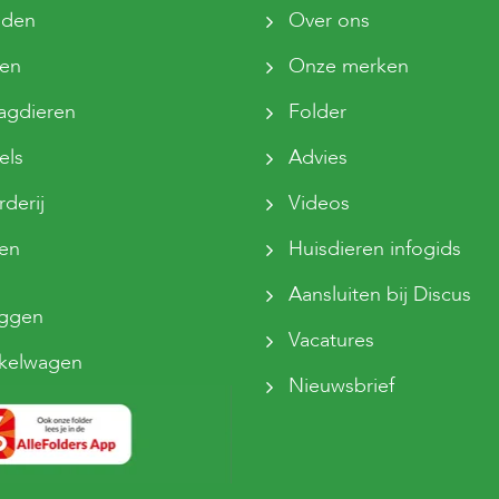
den
Over ons
ten
Onze merken
agdieren
Folder
els
Advies
derij
Videos
sen
Huisdieren infogids
Aansluiten bij Discus
oggen
Vacatures
kelwagen
Nieuwsbrief