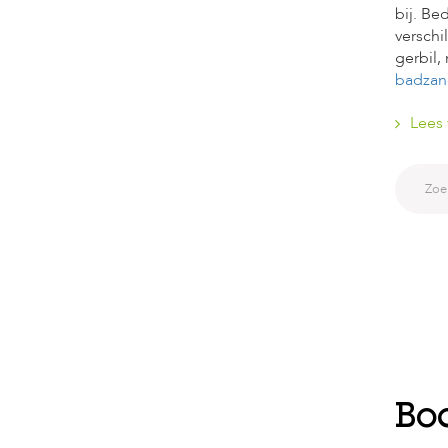
bij. Be
verschi
gerbil,
badzan
Lees 
Bo