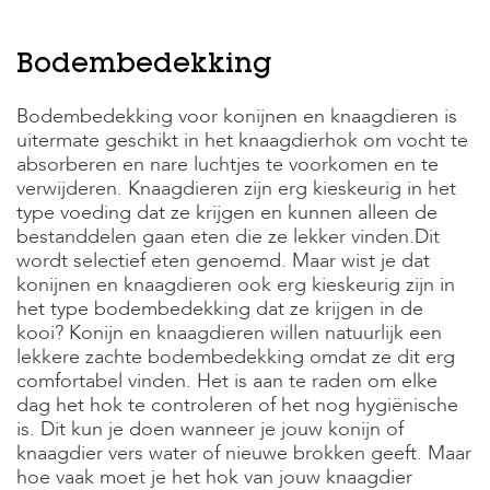
H
Bodembedekking
o
m
e
Bodembedekking voor konijnen en knaagdieren is
uitermate geschikt in het knaagdierhok om vocht te
F
absorberen en nare luchtjes te voorkomen en te
o
verwijderen. Knaagdieren zijn erg kieskeurig in het
l
type voeding dat ze krijgen en kunnen alleen de
d
e
bestanddelen gaan eten die ze lekker vinden.Dit
r
wordt selectief eten genoemd. Maar wist je dat
konijnen en knaagdieren ook erg kieskeurig zijn in
H
het type bodembedekking dat ze krijgen in de
o
kooi? Konijn en knaagdieren willen natuurlijk een
n
d
lekkere zachte bodembedekking omdat ze dit erg
e
comfortabel vinden. Het is aan te raden om elke
n
dag het hok te controleren of het nog hygiënische
is. Dit kun je doen wanneer je jouw konijn of
K
knaagdier vers water of nieuwe brokken geeft. Maar
a
t
hoe vaak moet je het hok van jouw knaagdier