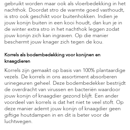
gebruikt worden maar ook als vloerbedekking in het
s
nachthok. Doordat stro de warmte goed vasthoudt,
s
e
is stro ook geschikt voor buitenhokken. Indien je
n
jouw konijn buiten in een kooi houdt, dan kun je in
de winter extra stro in het nachthok leggen zodat
B
jouw konijn zich kan ingraven. Op die manier
o
beschermt jouw knager zich tegen de kou.
e
r
d
Korrels als bodembedekking voor konijnen en
e
knaagdieren
r
i
Korrels zijn gemaakt op basis van 100% plantaardige
j
vezels. De korrels in ons assortiment absorberen
urinegeuren geheel. Deze bodembedekker bestrijdt
B
de overdracht van virussen en bacteriën waardoor
l
o
jouw konijn of knaagdier gezond blijft. Een ander
g
voordeel van korrels is dat het niet te veel stoft. Op
deze manier ademt jouw konijn of knaagdier geen
W
giftige houtdampen in en dit is beter voor de
i
luchtwegen.
n
k