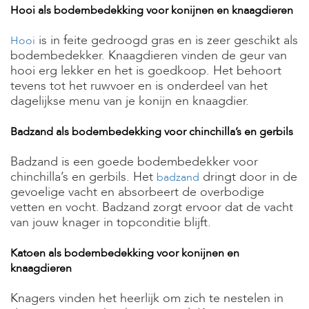
e
Hooi als bodembedekking voor konijnen en knaagdieren
l
s
is in feite gedroogd gras en is zeer geschikt als
Hooi
bodembedekker. Knaagdieren vinden de geur van
W
hooi erg lekker en het is goedkoop. Het behoort
e
b
tevens tot het ruwvoer en is onderdeel van het
s
dagelijkse menu van je konijn en knaagdier.
h
o
Badzand als bodembedekking voor chinchilla’s en gerbils
p
K
Badzand is een goede bodembedekker voor
l
chinchilla’s en gerbils. Het
dringt door in de
badzand
a
gevoelige vacht en absorbeert de overbodige
n
vetten en vocht.
Badzand zorgt ervoor dat de vacht
t
e
van jouw knager in topconditie blijft.
n
s
Katoen als bodembedekking voor konijnen en
e
knaagdieren
r
v
i
Knagers vinden het heerlijk om zich te nestelen in