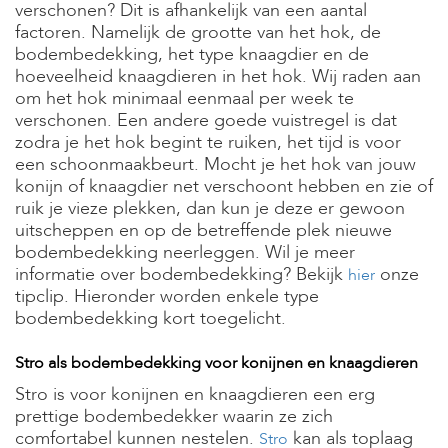
t
verschonen? Dit is afhankelijk van een aantal
e
factoren. Namelijk de grootte van het hok, de
n
bodembedekking, het type knaagdier en de
hoeveelheid knaagdieren in het hok. Wij raden aan
K
om het hok minimaal eenmaal per week te
n
a
verschonen. Een andere goede vuistregel is dat
a
zodra je het hok begint te ruiken, het tijd is voor
g
een schoonmaakbeurt. Mocht je het hok van jouw
d
konijn of knaagdier net verschoont hebben en zie of
i
e
ruik je vieze plekken, dan kun je deze er gewoon
r
uitscheppen en op de betreffende plek nieuwe
e
bodembedekking neerleggen. Wil je meer
n
informatie over bodembedekking? Bekijk
onze
hier
tipclip. Hieronder worden enkele type
V
o
bodembedekking kort toegelicht.
g
e
Stro als bodembedekking voor konijnen en knaagdieren
l
s
Stro is voor konijnen en knaagdieren een erg
prettige bodembedekker waarin ze zich
V
comfortabel kunnen nestelen.
kan als toplaag
Stro
i