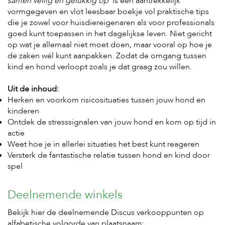
samen veilig én gelukkig op
’ is een aantrekkelijk
s
vormgegeven en vlot leesbaar boekje vol praktische tips
s
die je zowel voor huisdiereigenaren als voor professionals
e
goed kunt toepassen in het dagelijkse leven. Niet gericht
n
op wat je allemaal niet moet doen, maar vooral op hoe je
B
de zaken wél kunt aanpakken. Zodat de omgang tussen
o
kind en hond verloopt zoals je dat graag zou willen.
e
r
Uit de inhoud:
d
e
Herken en voorkom risicosituaties tussen jouw hond en
r
kinderen
i
Ontdek de stresssignalen van jouw hond en kom op tijd in
j
actie
Weet hoe je in allerlei situaties het best kunt reageren
B
Versterk de fantastische relatie tussen hond en kind door
l
o
spel
g
Deelnemende winkels
W
i
n
Bekijk hier de deelnemende Discus verkooppunten op
k
alfabetische volgorde van plaatsnaam: