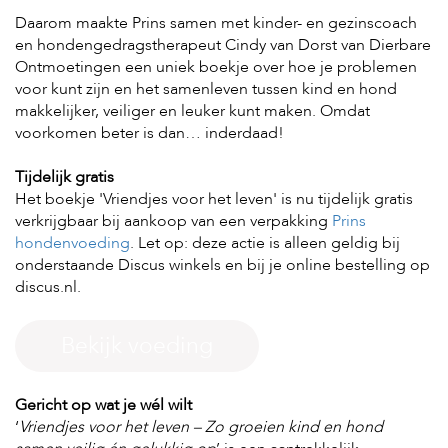
t
e
Daarom maakte Prins samen met kinder- en gezinscoach
n
en hondengedragstherapeut Cindy van Dorst van Dierbare
Ontmoetingen een uniek boekje over hoe je problemen
K
voor kunt zijn en het samenleven tussen kind en hond
n
makkelijker, veiliger en leuker kunt maken. Omdat
a
voorkomen beter is dan… inderdaad!
a
g
d
Tijdelijk gratis
i
Het boekje 'Vriendjes voor het leven' is nu tijdelijk gratis
e
verkrijgbaar bij aankoop van een verpakking
Prins
r
e
hondenvoeding
. Let op: deze actie is alleen geldig bij
n
onderstaande Discus winkels en bij je online bestelling op
discus.nl.
V
o
g
Bekijk voeding
e
l
s
Gericht op wat je wél wilt
‘
Vriendjes voor het leven – Zo groeien kind en hond
V
i