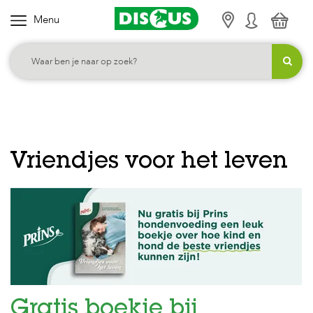
Menu
K
i
e
s
j
e
c
Vriendjes voor het leven
a
t
e
g
o
r
i
e
Gratis boekje bij