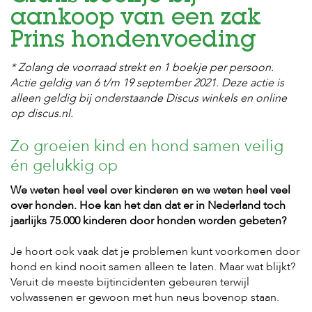
aankoop van een zak
H
Prins hondenvoeding
o
m
* Zolang de voorraad strekt en 1 boekje per persoon.
e
Actie geldig van 6 t/m 19 september 2021.
Deze actie is
F
alleen geldig bij onderstaande Discus winkels en online
o
op discus.nl.
l
d
Zo groeien kind en hond samen veilig
e
r
én gelukkig op
H
We weten heel veel over kinderen en we weten heel veel
o
over honden. Hoe kan het dan dat er in Nederland toch
n
jaarlijks 75.000 kinderen door honden worden gebeten?
d
e
n
Je hoort ook vaak dat je problemen kunt voorkomen door
hond en kind nooit samen alleen te laten. Maar wat blijkt?
K
Veruit de meeste bijtincidenten gebeuren terwijl
a
volwassenen er gewoon met hun neus bovenop staan.
t