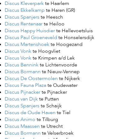
c
Discus Kleverpark
te Haarlem
e
Discus Ekkelkamp
te Haren (GR)
Discus Spanjers
te Heesch
Discus Rentenaar
te Heiloo
Discus Happy Huisdier
te Hellevoetsluis
Discus Paul Groeneveld
te Honselersdijk
Discus Martenshoek
te Hoogezand
Discus Vonk
te Hoogvliet
Discus Vonk
te Krimpen a/d Lek
Discus Bennink
te Lichtenvoorde
Discus Bormann
te Nieuw-Vennep
Discus De Oostermolen
te Nijkerk
Discus Fauna Plaza
te Oudewater
Discus Pijnacker
te Pijnacker
Discus van Dijk
te Putten
Discus Spanjers
te Schaijk
Discus de Oude Haven
te Tiel
Discus Animo
te Tilburg
Discus Maassen
te Utrecht
Discus Bormann
te Velserbroek