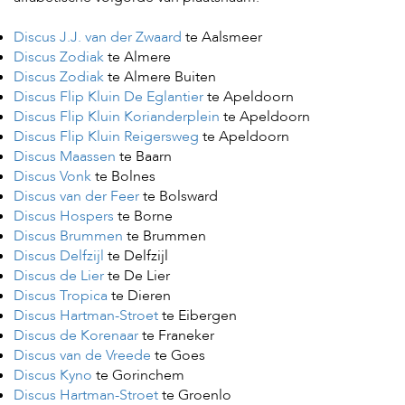
e
l
Discus J.J. van der Zwaard
te Aalsmeer
s
Discus Zodiak
te Almere
W
Discus Zodiak
te Almere Buiten
e
Discus Flip Kluin De Eglantier
te Apeldoorn
b
Discus Flip Kluin Korianderplein
te Apeldoorn
s
Discus Flip Kluin Reigersweg
te Apeldoorn
h
Discus Maassen
te Baarn
o
p
Discus Vonk
te Bolnes
Discus van der Feer
te Bolsward
K
Discus Hospers
te Borne
l
Discus Brummen
te Brummen
a
Discus Delfzijl
te Delfzijl
n
t
Discus de Lier
te De Lier
e
Discus Tropica
te Dieren
n
Discus Hartman-Stroet
te Eibergen
s
Discus de Korenaar
te Franeker
e
r
Discus van de Vreede
te Goes
v
Discus Kyno
te Gorinchem
i
Discus Hartman-Stroet
te Groenlo